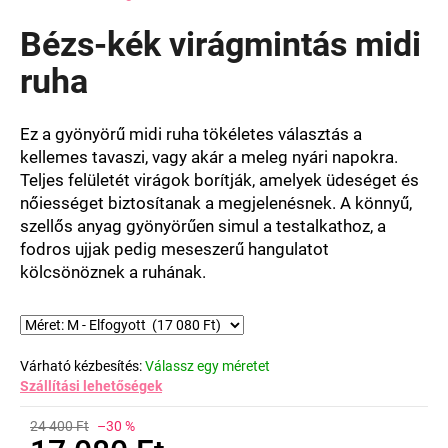
termék
átlagos
Bézs-kék virágmintás midi
értékelése
5-
ruha
ből
0,0
csillag.
Ez a gyönyörű midi ruha tökéletes választás a
kellemes tavaszi, vagy akár a meleg nyári napokra.
Teljes felületét virágok borítják, amelyek üdeséget és
nőiességet biztosítanak a megjelenésnek. A könnyű,
szellős anyag gyönyörűen simul a testalkathoz, a
fodros ujjak pedig meseszerű hangulatot
kölcsönöznek a ruhának.
Várható kézbesítés:
Válassz egy méretet
Szállítási lehetőségek
24 400 Ft
–30 %