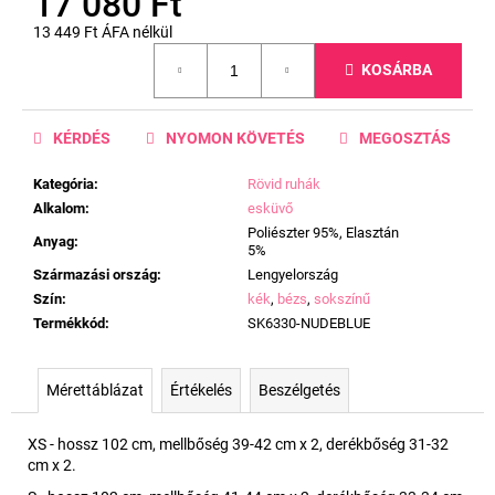
17 080 Ft
13 449 Ft ÁFA nélkül
Egységár:
KOSÁRBA
KÉRDÉS
NYOMON KÖVETÉS
MEGOSZTÁS
Kategória
:
Rövid ruhák
Alkalom
:
esküvő
Poliészter 95%, Elasztán
Anyag
:
5%
Származási ország
:
Lengyelország
Szín
:
kék
,
bézs
,
sokszínű
Termékkód
:
SK6330-NUDEBLUE
Mérettáblázat
Értékelés
Beszélgetés
XS - hossz 102 cm, mellbőség 39-42 cm x 2, derékbőség 31-32
cm x 2.