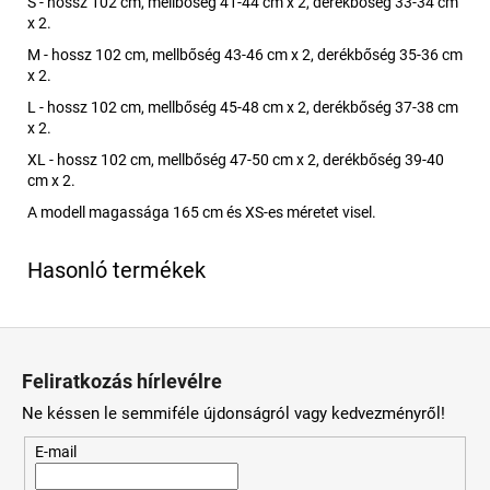
S - hossz 102 cm, mellbőség 41-44 cm x 2, derékbőség 33-34 cm
x 2.
M - hossz 102 cm, mellbőség 43-46 cm x 2, derékbőség 35-36 cm
x 2.
L - hossz 102 cm, mellbőség 45-48 cm x 2, derékbőség 37-38 cm
x 2.
XL - hossz 102 cm, mellbőség 47-50 cm x 2, derékbőség 39-40
cm x 2.
A modell magassága 165 cm és XS-es méretet visel.
L
á
Feliratkozás hírlevélre
b
Ne késsen le semmiféle újdonságról vagy kedvezményről!
l
é
E-mail
c