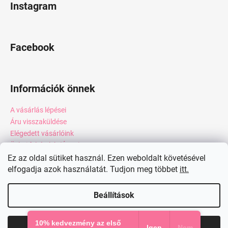
Instagram
Facebook
Információk önnek
A vásárlás lépései
Áru visszaküldése
Elégedett vásárlóink
Üzleti feltételek (ÁSZF)
Adatkezelési tájékoztató
Ez az oldal sütiket használ. Ezen weboldalt követésével
Webáruház értékelése
elfogadja azok használatát. Tudjon meg többet
itt.
Kapcsolat
Beállítások
Shoptet készítette
10% kedvezmény az első
Elfogadom
Igen
Nem