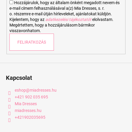
Hozzájárulok, hogy az általam önként megadott nevem és
e-mail címem felhasználásával a(z) Mia Dresses, s. r.
o. részemre e-mail útján hírleveleket, ajánlatokat küldjön.
Kijelentem, hogy az
adatkezelési tájékoztatót
elolvastam.
Megértettem, hogy a hozzájárulásom bármikor
visszavonhatom.
FELIRATKOZÁS
Kapcsolat
eshop
@
miadresses.hu
+421 902 035 695
Mia Dresses
miadresses.hu
+421902035695