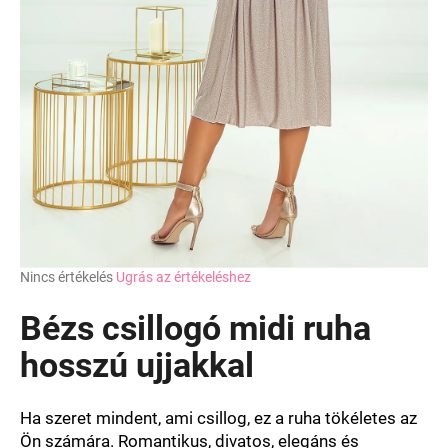
A
Nincs értékelés
Ugrás az értékeléshez
termék
átlagos
Bézs csillogó midi ruha
értékelése
5-
hosszú ujjakkal
ből
0,0
csillag.
Ha szeret mindent, ami csillog, ez a ruha tökéletes az
Ön számára. Romantikus, divatos, elegáns és