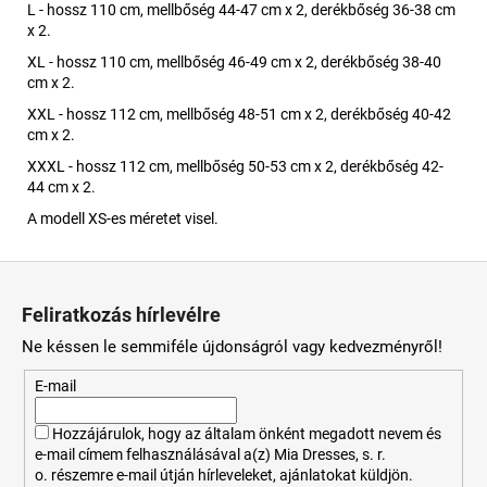
L - hossz 110 cm, mellbőség 44-47 cm x 2, derékbőség 36-38 cm
x 2.
XL - hossz 110 cm, mellbőség 46-49 cm x 2, derékbőség 38-40
cm x 2.
XXL - hossz 112 cm, mellbőség 48-51 cm x 2, derékbőség 40-42
cm x 2.
XXXL - hossz 112 cm, mellbőség 50-53 cm x 2, derékbőség 42-
44 cm x 2.
A modell XS-es méretet visel.
L
á
Feliratkozás hírlevélre
b
Ne késsen le semmiféle újdonságról vagy kedvezményről!
l
é
E-mail
c
Hozzájárulok, hogy az általam önként megadott nevem és
e-mail címem felhasználásával a(z) Mia Dresses, s. r.
o. részemre e-mail útján hírleveleket, ajánlatokat küldjön.