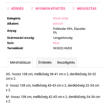
KÉRDÉS
NYOMON KÖVETÉS
MEGOSZTÁS
Kategória
:
Rövid ruhák
Alkalom
:
esküvő
Poliészter 95%, Elasztán
Anyag
:
5%
Származási ország
:
Lengyelország
Szín
:
bézs
Termékkód
:
SK3022-NUDE
Mérettáblázat
Értékelés
Beszélgetés
XS - hossz 108 cm, mellbőség 38-41 cm x 2, derékbőség 30-32
cm x 2.
S - hossz 108 cm, mellbőség 40-43 cm x 2, derékbőség 32-34 cm
x 2.
M - hossz 108 cm, mellbőség 42-45 cm x 2, derékbőség 34-36 cm
x 2.