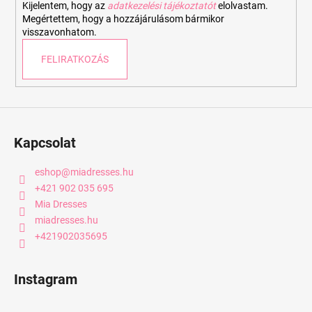
Kijelentem, hogy az
adatkezelési tájékoztatót
elolvastam.
Megértettem, hogy a hozzájárulásom bármikor
visszavonhatom.
FELIRATKOZÁS
Kapcsolat
eshop
@
miadresses.hu
+421 902 035 695
Mia Dresses
miadresses.hu
+421902035695
Instagram