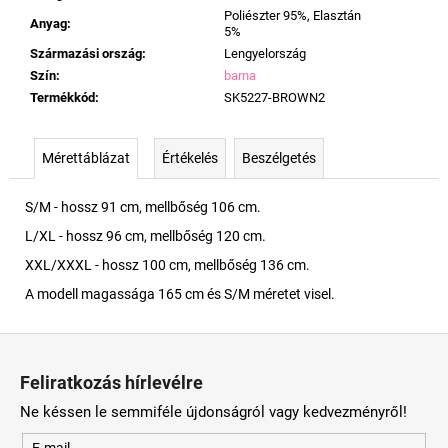
Poliészter 95%, Elasztán
Anyag
:
5%
Származási ország
:
Lengyelország
Szín
:
barna
Termékkód
:
SK5227-BROWN2
Mérettáblázat
Értékelés
Beszélgetés
S/M - hossz 91 cm, mellbőség 106 cm.
L/XL - hossz 96 cm, mellbőség 120 cm.
XXL/XXXL - hossz 100 cm, mellbőség 136 cm.
A modell magassága 165 cm és S/M méretet visel.
L
á
Feliratkozás hírlevélre
b
Ne késsen le semmiféle újdonságról vagy kedvezményről!
l
E-mail