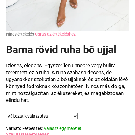
A
Nincs értékelés
Ugrás az értékeléshez
termék
átlagos
Barna rövid ruha bő ujjal
értékelése
5-
ből
Ízléses, elegáns. Egyszerűen ünnepre vagy bulira
0,0
teremtett ez a ruha. A ruha szabása decens, de
csillag.
ugyanakkor szokatlan a bő ujjaknak és az oldalán lévő
könnyed fodroknak köszönhetően. Nincs más dolga,
mint hozzáigazítani az ékszereket, és magabiztosan
elindulhat.
Várható kézbesítés:
Válassz egy méretet
Szállítási lehetőségek