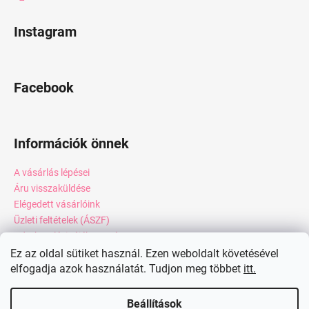
Instagram
Facebook
Információk önnek
A vásárlás lépései
Áru visszaküldése
Elégedett vásárlóink
Üzleti feltételek (ÁSZF)
Adatkezelési tájékoztató
Webáruház értékelése
Ez az oldal sütiket használ. Ezen weboldalt követésével
elfogadja azok használatát. Tudjon meg többet
itt.
Kapcsolat
Blog
Beállítások