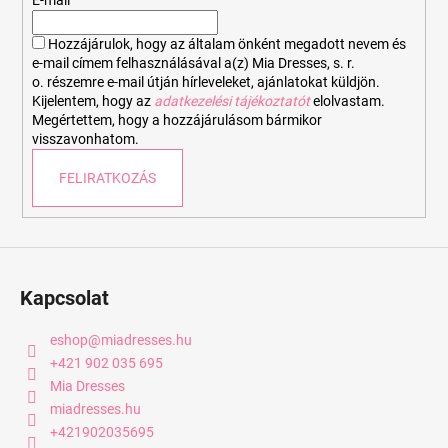
é
c
Hozzájárulok, hogy az általam önként megadott nevem és
e-mail címem felhasználásával a(z) Mia Dresses, s. r.
o. részemre e-mail útján hírleveleket, ajánlatokat küldjön.
Kijelentem, hogy az
adatkezelési tájékoztatót
elolvastam.
Megértettem, hogy a hozzájárulásom bármikor
visszavonhatom.
FELIRATKOZÁS
Kapcsolat
eshop
@
miadresses.hu
+421 902 035 695
Mia Dresses
miadresses.hu
+421902035695