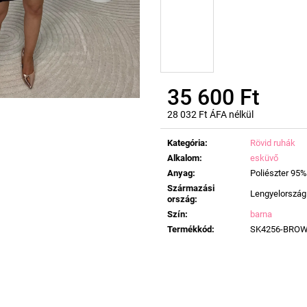
35 600 Ft
28 032 Ft ÁFA nélkül
Egységár:
Kategória
:
Rövid ruhák
Alkalom
:
esküvő
Anyag
:
Poliészter 95%
Származási
Lengyelország
ország
:
Szín
:
barna
Termékkód
:
SK4256-BRO