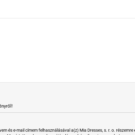
nyről!
 és e-mail címem felhasználásával a(z) Mia Dresses, s. r. o. részemre e-m