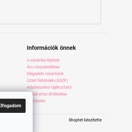
Információk önnek
A vásárlás lépései
Áru visszaküldése
Elégedett vásárlóink
Üzleti feltételek (ÁSZF)
Adatkezelési tájékoztató
Webáruház értékelése
Kapcsolat
Elfogadom
Shoptet készítette