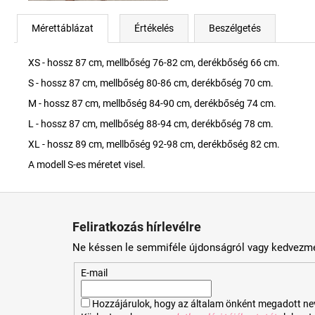
Mérettáblázat
Értékelés
Beszélgetés
XS - hossz 87 cm, mellbőség 76-82 cm, derékbőség 66 cm.
S - hossz 87 cm, mellbőség 80-86 cm, derékbőség 70 cm.
M - hossz 87 cm, mellbőség 84-90 cm, derékbőség 74 cm.
L - hossz 87 cm, mellbőség 88-94 cm, derékbőség 78 cm.
XL - hossz 89 cm, mellbőség 92-98 cm, derékbőség 82 cm.
A modell S-es méretet visel.
L
á
Feliratkozás hírlevélre
b
Ne késsen le semmiféle újdonságról vagy kedvezmé
l
é
E-mail
c
Hozzájárulok, hogy az általam önként megadott nevem