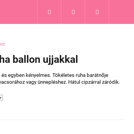
Keresés
Bejelentkezés
Kosár
hez
ha ballon ujjakkal
s és egyben kényelmes. Tökéletes ruha barátnője
vacsorához vagy ünnepléshez. Hátul cipzárral záródik.