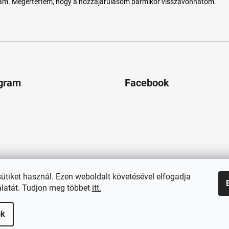
tam. Megértettem, hogy a hozzájárulásom bármikor visszavonhatom.
agram
Facebook
sütiket használ. Ezen weboldalt követésével elfogadja
latát. Tudjon meg többet
itt.
ok