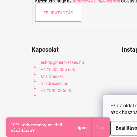
Kijelentem, hogy az
adatkezelési tájékoztatót
elolvas
FELIRATKOZÁS
Kapcsolat
Inst
eshop
@
miadresses.hu
+421 902 035 695
Mia Dresses
miadresses.hu
+421902035695
Ez az oldal 
azok haszná
Copyright 2026
miadresses.hu
. Minden jog fenntartva.
10% kedvezmény az első
Igen
Nem
Beállítás
vásárlásra?