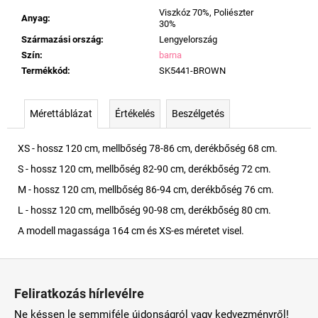
Viszkóz 70%, Poliészter
Anyag
:
30%
Származási ország
:
Lengyelország
Szín
:
barna
Termékkód
:
SK5441-BROWN
Mérettáblázat
Értékelés
Beszélgetés
XS - hossz 120 cm, mellbőség 78-86 cm, derékbőség 68 cm.
S - hossz 120 cm, mellbőség 82-90 cm, derékbőség 72 cm.
M - hossz 120 cm, mellbőség 86-94 cm, derékbőség 76 cm.
L - hossz 120 cm, mellbőség 90-98 cm, derékbőség 80 cm.
A modell magassága 164 cm és XS-es méretet visel.
L
á
Feliratkozás hírlevélre
b
Ne késsen le semmiféle újdonságról vagy kedvezményről!