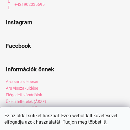
+421902035695
Instagram
Facebook
Információk önnek
A vásárlás lépései
Áru visszaküldése
Elégedett vásárlóink
Üzleti feltételek (ÁSZF)
Adatkezelési tájékoztató
Webáruház értékelése
Ez az oldal sütiket használ. Ezen weboldalt követésével
elfogadja azok használatát. Tudjon meg többet
itt.
Kapcsolat
Blog