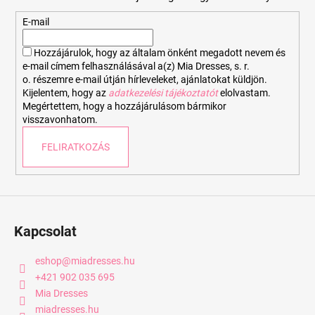
l
é
E-mail
c
Hozzájárulok, hogy az általam önként megadott nevem és
e-mail címem felhasználásával a(z) Mia Dresses, s. r.
o. részemre e-mail útján hírleveleket, ajánlatokat küldjön.
Kijelentem, hogy az
adatkezelési tájékoztatót
elolvastam.
Megértettem, hogy a hozzájárulásom bármikor
visszavonhatom.
FELIRATKOZÁS
Kapcsolat
eshop
@
miadresses.hu
+421 902 035 695
Mia Dresses
miadresses.hu