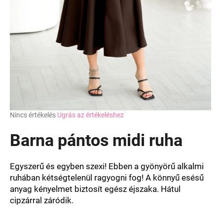
A
j
á
n
l
j
u
k
A
Nincs értékelés
Ugrás az értékeléshez
termék
átlagos
Barna pántos midi ruha
értékelése
5-
ből
Egyszerű és egyben szexi! Ebben a gyönyörű alkalmi
0,0
ruhában kétségtelenül ragyogni fog! A könnyű esésű
csillag.
anyag kényelmet biztosít egész éjszaka. Hátul
cipzárral záródik.