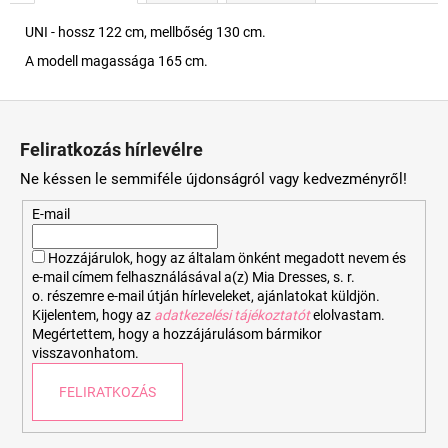
UNI - hossz 122 cm, mellbőség 130 cm.
A modell magassága 165 cm.
L
á
Feliratkozás hírlevélre
b
Ne késsen le semmiféle újdonságról vagy kedvezményről!
l
é
E-mail
c
Hozzájárulok, hogy az általam önként megadott nevem és
e-mail címem felhasználásával a(z) Mia Dresses, s. r.
o. részemre e-mail útján hírleveleket, ajánlatokat küldjön.
Kijelentem, hogy az
adatkezelési tájékoztatót
elolvastam.
Megértettem, hogy a hozzájárulásom bármikor
visszavonhatom.
FELIRATKOZÁS