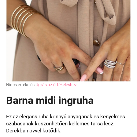
A
Nincs értékelés
Ugrás az értékeléshez
termék
átlagos
Barna midi ingruha
értékelése
5-
ből
Ez az elegáns ruha könnyű anyagának és kényelmes
0,0
szabásának köszönhetően kellemes társa lesz.
csillag.
Derékban övvel kötődik.