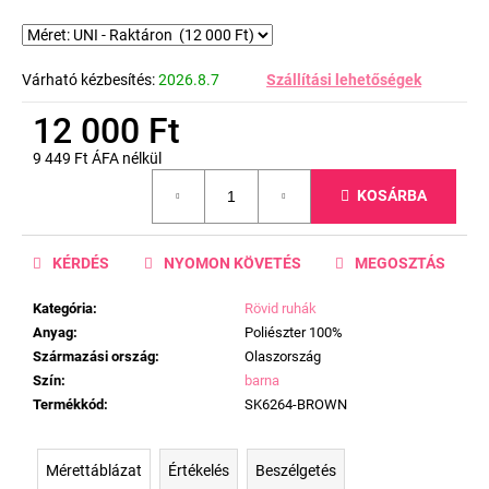
Várható kézbesítés:
2026.8.7
Szállítási lehetőségek
12 000 Ft
9 449 Ft ÁFA nélkül
Egységár:
KOSÁRBA
KÉRDÉS
NYOMON KÖVETÉS
MEGOSZTÁS
Kategória
:
Rövid ruhák
Anyag
:
Poliészter 100%
Származási ország
:
Olaszország
Szín
:
barna
Termékkód
:
SK6264-BROWN
Mérettáblázat
Értékelés
Beszélgetés