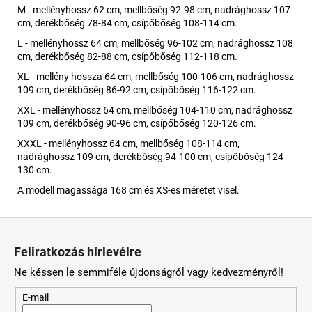
M - mellényhossz 62 cm, mellbőség 92-98 cm, nadrághossz 107
cm, derékbőség 78-84 cm, csípőbőség 108-114 cm.
L - mellényhossz 64 cm, mellbőség 96-102 cm, nadrághossz 108
cm, derékbőség 82-88 cm, csípőbőség 112-118 cm.
XL - mellény hossza 64 cm, mellbőség 100-106 cm, nadrághossz
109 cm, derékbőség 86-92 cm, csípőbőség 116-122 cm.
XXL - mellényhossz 64 cm, mellbőség 104-110 cm, nadrághossz
109 cm, derékbőség 90-96 cm, csípőbőség 120-126 cm.
XXXL - mellényhossz 64 cm, mellbőség 108-114 cm,
nadrághossz 109 cm, derékbőség 94-100 cm, csípőbőség 124-
130 cm.
A modell magassága 168 cm és XS-es méretet visel.
L
á
Feliratkozás hírlevélre
b
Ne késsen le semmiféle újdonságról vagy kedvezményről!
l
é
E-mail