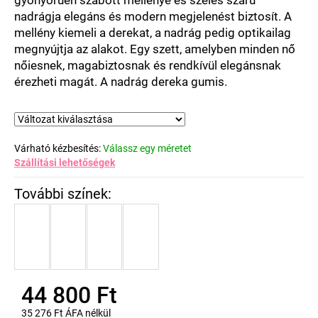
csillag.
nadrágja elegáns és modern megjelenést biztosít. A
mellény kiemeli a derekat, a nadrág pedig optikailag
megnyújtja az alakot. Egy szett, amelyben minden nő
nőiesnek, magabiztosnak és rendkívül elegánsnak
érezheti magát. A nadrág dereka gumis.
Várható kézbesítés:
Válassz egy méretet
Szállítási lehetőségek
44 800 Ft
35 276 Ft ÁFA nélkül