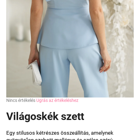
A
Nincs értékelés
Ugrás az értékeléshez
termék
átlagos
Világoskék szett
értékelése
5-
ből
Egy stílusos kétrészes összeállítás, amelynek
0,0
gyönyörűen szabott mellénye és széles szárú