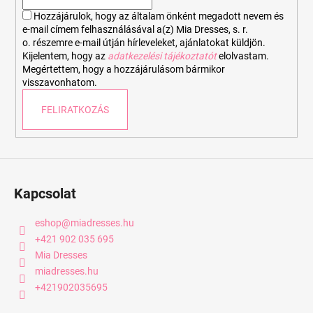
c
Hozzájárulok, hogy az általam önként megadott nevem és
e-mail címem felhasználásával a(z) Mia Dresses, s. r.
o. részemre e-mail útján hírleveleket, ajánlatokat küldjön.
Kijelentem, hogy az
adatkezelési tájékoztatót
elolvastam.
Megértettem, hogy a hozzájárulásom bármikor
visszavonhatom.
FELIRATKOZÁS
Kapcsolat
eshop
@
miadresses.hu
+421 902 035 695
Mia Dresses
miadresses.hu
+421902035695