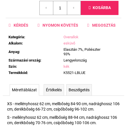
Egységár:
KOSÁRBA
KÉRDÉS
NYOMON KÖVETÉS
MEGOSZTÁS
Kategória
:
Overallok
Alkalom
:
esküvő
Elasztán 7%, Poliészter
Anyag
:
93%
Származási ország
:
Lengyelország
Szín
:
kék
Termékkód
:
K5521-LBLUE
Mérettáblázat
Értékelés
Beszélgetés
XS - mellényhossz 62 cm, mellbőség 84-90 cm, nadrághossz 106
cm, derékbőség 66-72 cm, csípőbőség 96-102 cm.
S - mellényhossz 62 cm, mellbőség 88-94 cm, nadrághossz 106
cm, derékbőség 70-76 cm, csípőbőség 100-106 cm.