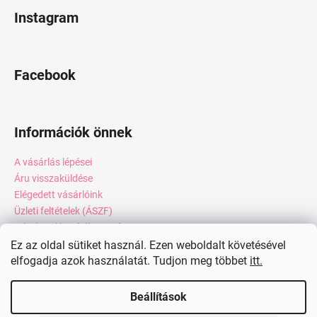
Instagram
Facebook
Információk önnek
A vásárlás lépései
Áru visszaküldése
Elégedett vásárlóink
Üzleti feltételek (ÁSZF)
Adatkezelési tájékoztató
Webáruház értékelése
Ez az oldal sütiket használ. Ezen weboldalt követésével
elfogadja azok használatát. Tudjon meg többet
itt.
Kapcsolat
Blog
Beállítások