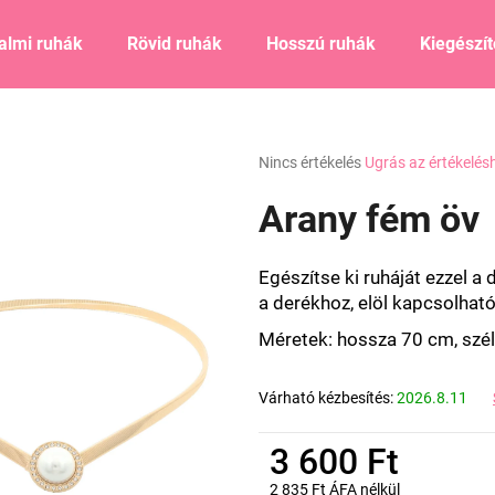
almi ruhák
Rövid ruhák
Hosszú ruhák
Kiegészí
Mit keres?
A
Nincs értékelés
Ugrás az értékelés
termék
átlagos
Arany fém öv
KERESÉS
értékelése
5-
ből
Egészítse ki ruháját ezzel a
0,0
Ajánljuk
a derékhoz, elöl kapcsolható
csillag.
Méretek: hossza
70 cm,
szél
Várható kézbesítés:
2026.8.11
3 600 Ft
2 835 Ft ÁFA nélkül