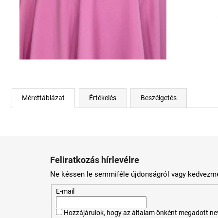
Mérettáblázat
Értékelés
Beszélgetés
L
á
Feliratkozás hírlevélre
b
Ne késsen le semmiféle újdonságról vagy kedvezmé
l
é
E-mail
c
Hozzájárulok, hogy az általam önként megadott nevem