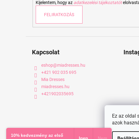
Kijelentem, hogy az
adatkezelési tájékoztatót
elolvas
FELIRATKOZÁS
Kapcsolat
Inst
eshop
@
miadresses.hu
+421 902 035 695
Mia Dresses
miadresses.hu
+421902035695
Ez az oldal 
azok haszná
Copyright 2026
miadresses.hu
. Minden jog fenntartva.
10% kedvezmény az első
Igen
Nem
Beállítás