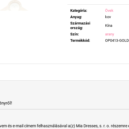
Egységár:
Kategória
:
Övek
Anyag
:
kov
Származási
Kína
ország
:
Szín
:
arany
Termékkód
:
OP0413-GOLD
nyről!
 és e-mail címem felhasználásával a(z) Mia Dresses, s. r. o. részemre e-m