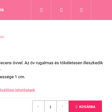
Keresés
Bejelentkezés
Kosár
tők
Blog
hez
 decens övvel. Az öv rugalmas és tökéletesen illeszkedik
.
essége 1 cm.
Szállítási lehetőségek
KOSÁRBA