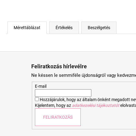
Mérettáblázat
Értékelés
Beszélgetés
L
á
Feliratkozás hírlevélre
b
Ne késsen le semmiféle újdonságról vagy kedvezmé
l
é
E-mail
c
Hozzájárulok, hogy az általam önként megadott nevem
Kijelentem, hogy az
adatkezelési tájékoztatót
elolvas
FELIRATKOZÁS