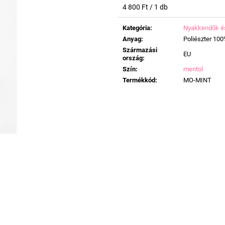
Egységár:
4 800 Ft / 1 db
Kategória
:
Nyakkendők é
Anyag
:
Poliészter 10
Származási
EU
ország
:
Szín
:
mentol
Termékkód
:
MO-MINT