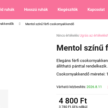
id ruhák
Hosszú ruhák
Kiegészítők
Kapcsolat
yakkendők
Mentol színű férfi csokornyakkendő
Mit keres?
A
Nincs értékelés
Ugrás az értékelés
termék
átlagos
Mentol színű 
KERESÉS
értékelése
5-
ből
Elegáns férfi csokornyakk
0,0
Ajánljuk
állítható pánttal rendelkezik.
csillag.
Csokornyakkendő méretei: 1
Várható kézbesítés:
2026.8.11
4 800 Ft
3 780 Ft ÁFA nélkül