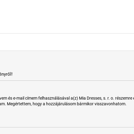
nyről!
 és e-mail címem felhasználásával a(z) Mia Dresses, s. r. o. részemre e-m
tam. Megértettem, hogy a hozzájárulásom bármikor visszavonhatom.