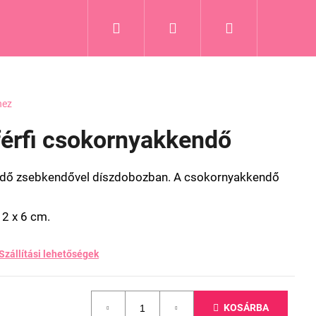
Keresés
Bejelentkezés
Kosár
Blog
hez
férfi csokornyakkendő
endő zsebkendővel díszdobozban. A csokornyakkendő
2 x 6 cm.
Szállítási lehetőségek
KOSÁRBA