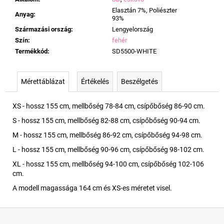
Elasztán 7%, Poliészter
Anyag
:
93%
Származási ország
:
Lengyelország
Szín
:
fehér
Termékkód
:
SD5500-WHITE
Mérettáblázat
Értékelés
Beszélgetés
XS - hossz 155 cm, mellbőség 78-84 cm, csípőbőség 86-90 cm.
S - hossz 155 cm, mellbőség 82-88 cm, csípőbőség 90-94 cm.
M - hossz 155 cm, mellbőség 86-92 cm, csípőbőség 94-98 cm.
L - hossz 155 cm, mellbőség 90-96 cm, csípőbőség 98-102 cm.
XL - hossz 155 cm, mellbőség 94-100 cm, csípőbőség 102-106
cm.
A modell magassága 164 cm és XS-es méretet visel.
L