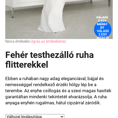
VÁLASS
Z EGY
MÉRET
ET
VÁLASS
Z EGY
MÉRETE
A
Nincs értékelés
Ugrás az értékeléshez
T
termék
átlagos
Fehér testhezálló ruha
értékelése
5-
flitterekkel
ből
0,0
csillag.
Ebben a ruhában nagy adag eleganciával, bájjal és
nemességgel rendelkező érzéki hölgy lép be a
terembe. Az enyhe csillogás és a szexi magas hasíték
garantáltan mindenki tekintetét elvarázsolja. A ruha
anyaga enyhén rugalmas, hátul cipzárral záródik.