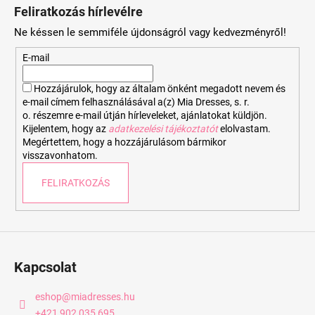
á
Feliratkozás hírlevélre
b
Ne késsen le semmiféle újdonságról vagy kedvezményről!
l
é
E-mail
c
Hozzájárulok, hogy az általam önként megadott nevem és
e-mail címem felhasználásával a(z) Mia Dresses, s. r.
o. részemre e-mail útján hírleveleket, ajánlatokat küldjön.
Kijelentem, hogy az
adatkezelési tájékoztatót
elolvastam.
Megértettem, hogy a hozzájárulásom bármikor
visszavonhatom.
FELIRATKOZÁS
Kapcsolat
eshop
@
miadresses.hu
+421 902 035 695