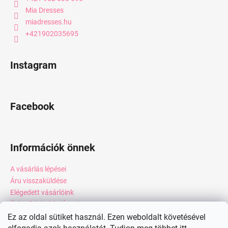
Mia Dresses
miadresses.hu
+421902035695
Instagram
Facebook
Információk önnek
A vásárlás lépései
Áru visszaküldése
Elégedett vásárlóink
Üzleti feltételek (ÁSZF)
Adatkezelési tájékoztató
Ez az oldal sütiket használ. Ezen weboldalt követésével
Webáruház értékelése