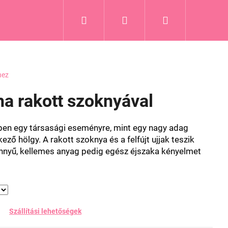
Keresés
Bejelentkezés
Kosár
hez
ha rakott szoknyával
ben egy társasági eseményre, mint egy nagy adag
kező hölgy. A rakott szoknya és a felfújt ujjak teszik
könnyű, kellemes anyag pedig egész éjszaka kényelmet
Szállítási lehetőségek