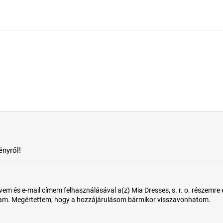
nyről!
 és e-mail címem felhasználásával a(z) Mia Dresses, s. r. o. részemre e-m
tam. Megértettem, hogy a hozzájárulásom bármikor visszavonhatom.