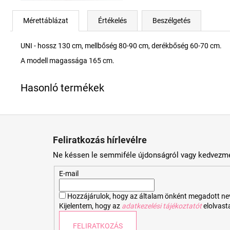
Mérettáblázat
Értékelés
Beszélgetés
UNI - hossz 130 cm, mellbőség 80-90 cm, derékbőség 60-70 cm.
A modell magassága 165 cm.
L
á
Feliratkozás hírlevélre
b
Ne késsen le semmiféle újdonságról vagy kedvezmé
l
é
E-mail
c
Hozzájárulok, hogy az általam önként megadott nevem
Kijelentem, hogy az
adatkezelési tájékoztatót
elolvas
FELIRATKOZÁS