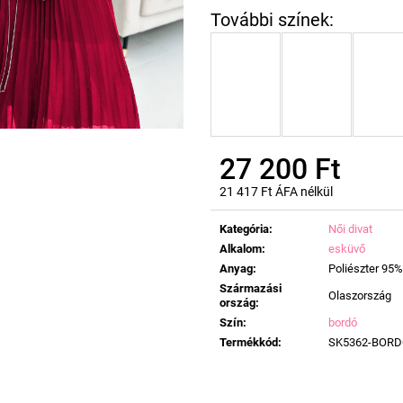
27 200 Ft
21 417 Ft ÁFA nélkül
Egységár:
Kategória
:
Női divat
Alkalom
:
esküvő
Anyag
:
Poliészter 95%
Származási
Olaszország
ország
:
Szín
:
bordó
Termékkód
:
SK5362-BOR