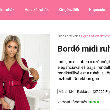
id ruhák
Hosszú ruhák
Kiegészítők
Kapcsolat
Mit keres?
A
Nincs értékelés
Ugrás az értékelés
termék
átlagos
Bordó midi ru
KERESÉS
értékelése
5-
ből
Induljon el ebben a szépség
0,0
Ajánljuk
eleganciával és bájjal rendel
csillag.
rendkívülivé ezt a ruhát, a 
biztosít. Derékban gumis.
Várható kézbesítés:
2026.8.11