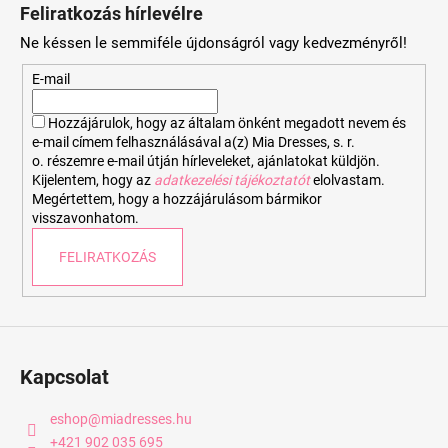
á
Feliratkozás hírlevélre
b
Ne késsen le semmiféle újdonságról vagy kedvezményről!
l
é
E-mail
c
Hozzájárulok, hogy az általam önként megadott nevem és
e-mail címem felhasználásával a(z) Mia Dresses, s. r.
o. részemre e-mail útján hírleveleket, ajánlatokat küldjön.
Kijelentem, hogy az
adatkezelési tájékoztatót
elolvastam.
Megértettem, hogy a hozzájárulásom bármikor
visszavonhatom.
FELIRATKOZÁS
Kapcsolat
eshop
@
miadresses.hu
+421 902 035 695