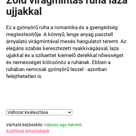
értékelése
5-
ujjakkal
ből
0,0
csillag.
Ez a gyönyörű ruha a romantika és a gyengédség
megtestesítője. A könnyű, lenge anyag pasztell
árnyalatú virágmintával mesés hangulatot teremt. Az
elegáns szabás keresztezett nyakkivágással, laza
ujjakkal és a sziluettet kiemelő derékkal nőiességet
és nemességet kölcsönöz a ruhának. Ebben a
ruhában nemcsak gyönyörű leszel - azonban
felejthetetlen is.
Várható kézbesítés:
Válassz egy méretet
Szállítási lehetőségek