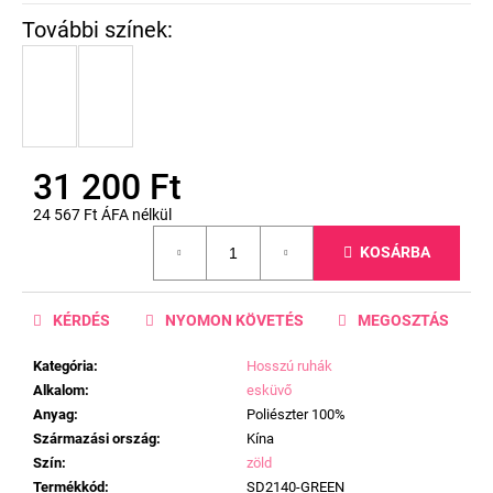
31 200 Ft
24 567 Ft ÁFA nélkül
Egységár:
KOSÁRBA
KÉRDÉS
NYOMON KÖVETÉS
MEGOSZTÁS
Kategória
:
Hosszú ruhák
Alkalom
:
esküvő
Anyag
:
Poliészter 100%
Származási ország
:
Kína
Szín
:
zöld
Termékkód
:
SD2140-GREEN