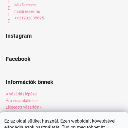
Mia Dresses
miadresses.hu
+421902035695
Instagram
Facebook
Információk önnek
A vásárlás lépései
Áru visszaküldése
Elégedett vásárlóink
Üzleti feltételek (ÁSZF)
Adatkezelési tájékoztató
Ez az oldal sütiket használ. Ezen weboldalt követésével
elfogadja azok használatát. Tudjon meg többet
itt.
Webáruház értékelése