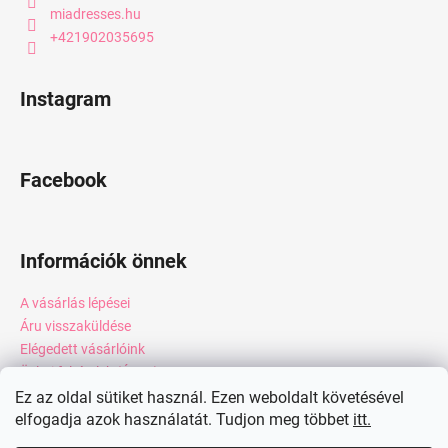
miadresses.hu
+421902035695
Instagram
Facebook
Információk önnek
A vásárlás lépései
Áru visszaküldése
Elégedett vásárlóink
Üzleti feltételek (ÁSZF)
Adatkezelési tájékoztató
Ez az oldal sütiket használ. Ezen weboldalt követésével
elfogadja azok használatát. Tudjon meg többet
itt.
Webáruház értékelése
Kapcsolat