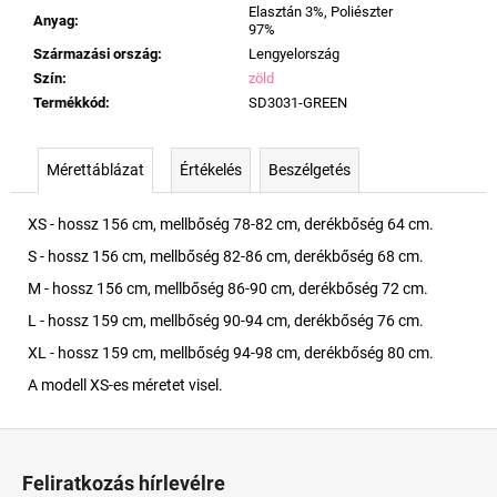
Elasztán 3%, Poliészter
Anyag
:
97%
Származási ország
:
Lengyelország
Szín
:
zöld
Termékkód
:
SD3031-GREEN
Mérettáblázat
Értékelés
Beszélgetés
XS - hossz 156 cm, mellbőség 78-82 cm, derékbőség 64 cm.
S - hossz 156 cm, mellbőség 82-86 cm, derékbőség 68 cm.
M - hossz 156 cm, mellbőség 86-90 cm, derékbőség 72 cm.
L - hossz 159 cm, mellbőség 90-94 cm, derékbőség 76 cm.
XL - hossz 159 cm, mellbőség 94-98 cm, derékbőség 80 cm.
A modell XS-es méretet visel.
L
á
Feliratkozás hírlevélre