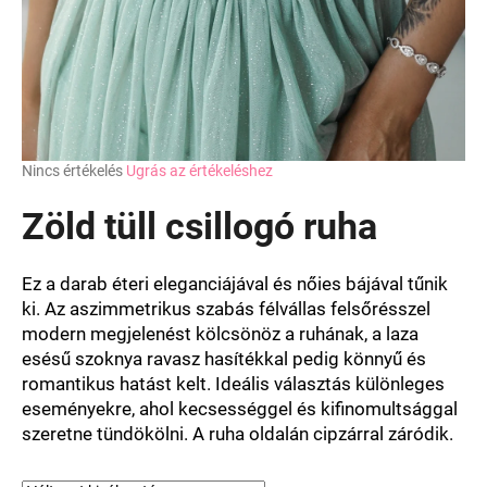
A
Nincs értékelés
Ugrás az értékeléshez
termék
átlagos
Zöld tüll csillogó ruha
értékelése
5-
ből
Ez a darab éteri eleganciájával és nőies bájával tűnik
0,0
ki. Az aszimmetrikus szabás félvállas felsőrésszel
csillag.
modern megjelenést kölcsönöz a ruhának, a laza
esésű szoknya ravasz hasítékkal pedig könnyű és
romantikus hatást kelt. Ideális választás különleges
eseményekre, ahol kecsességgel és kifinomultsággal
szeretne tündökölni. A ruha oldalán cipzárral záródik.