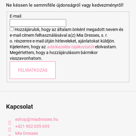
b
Ne késsen le semmiféle újdonságról vagy kedvezményről!
l
é
E-mail
c
Hozzájárulok, hogy az általam önként megadott nevem és
e-mail címem felhasználásával a(z) Mia Dresses, s. r.
o. részemre e-mail útján hírleveleket, ajánlatokat küldjön.
Kijelentem, hogy az
adatkezelési tájékoztatót
elolvastam.
Megértettem, hogy a hozzájárulásom bármikor
visszavonhatom.
FELIRATKOZÁS
Kapcsolat
eshop
@
miadresses.hu
+421 902 035 695
Mia Dresses