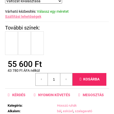
Várható kézbesítés:
Válassz egy méretet
Szállítási lehetőségek
55 600 Ft
43 780 Ft ÁFA nélkül
Egységár:
KOSÁRBA
KÉRDÉS
NYOMON KÖVETÉS
MEGOSZTÁS
Kategória
:
Hosszú ruhák
Alkalom
:
bál
,
esküvő
,
szalagavató