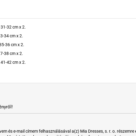
 31-32 cm x 2.
3-34 cm x 2.
35-36 cm x 2.
7-38 cm x 2.
 41-42 cm x 2.
nyről!
 és e-mail címem felhasználásával a(z) Mia Dresses, s. r. o. részemre e-m