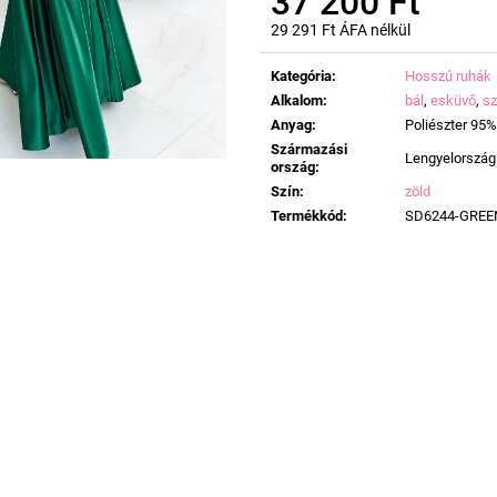
37 200 Ft
29 291 Ft ÁFA nélkül
Egységár:
Kategória
:
Hosszú ruhák
Alkalom
:
bál
,
esküvő
,
sz
Anyag
:
Poliészter 95%
Származási
Lengyelország
ország
:
Szín
:
zöld
Termékkód
:
SD6244-GREE