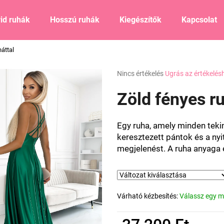
id ruhák
Hosszú ruhák
Kiegészítők
Kapcsolat
háttal
Mit keres?
A
Nincs értékelés
Ugrás az értékelés
termék
átlagos
Zöld fényes ru
KERESÉS
értékelése
5-
ből
Egy ruha, amely minden tekin
0,0
Ajánljuk
keresztezett pántok és a nyi
csillag.
megjelenést. A ruha anyaga e
Várható kézbesítés:
Válassz egy m