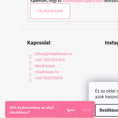
Kijelentem, hogy az
adatkezelési tájékoztatót
elolvas
FELIRATKOZÁS
Kapcsolat
Inst
eshop
@
miadresses.hu
+421 902 035 695
Mia Dresses
miadresses.hu
+421902035695
Ez az oldal 
azok haszná
Copyright 2026
miadresses.hu
. Minden jog fenntartva.
10% kedvezmény az első
Igen
Nem
Beállítás
vásárlásra?