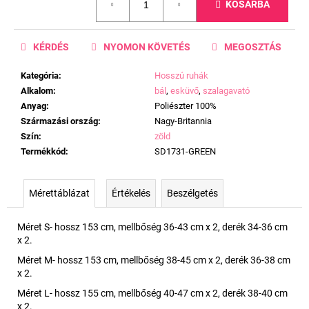
KOSÁRBA
KÉRDÉS
NYOMON KÖVETÉS
MEGOSZTÁS
Kategória
:
Hosszú ruhák
Alkalom
:
bál
,
esküvő
,
szalagavató
Anyag
:
Poliészter 100%
Származási ország
:
Nagy-Britannia
Szín
:
zöld
Termékkód
:
SD1731-GREEN
Mérettáblázat
Értékelés
Beszélgetés
Méret S- hossz 153 cm, mellbőség 36-43 cm x 2, derék 34-36 cm
x 2.
Méret M- hossz 153 cm, mellbőség 38-45 cm x 2, derék 36-38 cm
x 2.
Méret L- hossz 155 cm, mellbőség 40-47 cm x 2, derék 38-40 cm
x 2.