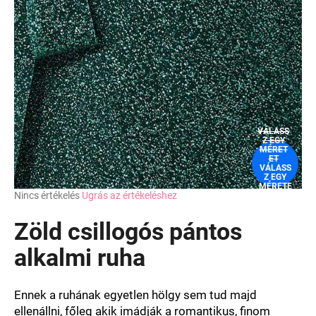
VÁLASS
Z EGY
MÉRET
ET
VÁLASS
Z EGY
MÉRETE
A
Nincs értékelés
Ugrás az értékeléshez
T
termék
átlagos
Zöld csillogós pántos
értékelése
5-
alkalmi ruha
ből
0,0
csillag.
Ennek a ruhának egyetlen hölgy sem tud majd
ellenállni, főleg akik imádják a romantikus, finom