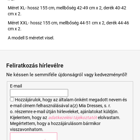
Méret XL- hossz 155 cm, mellbőség 42-49 cm x 2, derék 40-42
cm x 2.
Méret XXL- hossz 155 cm, mellbőség 44-51 cm x 2, derék 44-46
cm x 2.
A modell S méretet visel.
L
á
Feliratkozás hírlevélre
b
Ne késsen le semmiféle újdonságról vagy kedvezményről!
l
é
E-mail
c
Hozzájárulok, hogy az általam önként megadott nevem és
e-mail címem felhasználásával a(z) Mia Dresses, s. r.
o. részemre e-mail útján hírleveleket, ajánlatokat küldjön.
Kijelentem, hogy az
adatkezelési tájékoztatót
elolvastam.
Megértettem, hogy a hozzájárulásom bármikor
visszavonhatom.