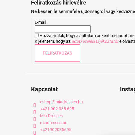
Feliratkozás hírlevélre
b
Ne késsen le semmiféle újdonságról vagy kedvezmé
l
é
E-mail
c
Hozzájárulok, hogy az általam önként megadott nevem
Kijelentem, hogy az
adatkezelési tájékoztatót
elolvas
FELIRATKOZÁS
Kapcsolat
Inst
eshop
@
miadresses.hu
+421 902 035 695
Mia Dresses
miadresses.hu
+421902035695