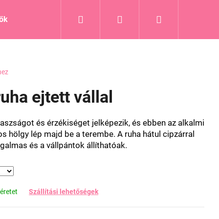
Keresés
Bejelentkezés
Kosár
tők
Blog
hez
uha ejtett vállal
avaszságot és érzékiséget jelképezik, és ebben az alkalmi
s hölgy lép majd be a terembe. A ruha hátul cipzárral
galmas és a vállpántok állíthatóak.
éretet
Szállítási lehetőségek