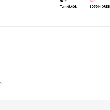
Szín
:
zöld
Termékkód
:
SD5504-GREE
.
m.