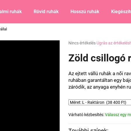
almi ruhák
Rövid ruhák
Hosszú ruhák
Kiegészí
állal
Mit keres?
A
Nincs értékelés
Ugrás az értékelés
termék
átlagos
Zöld csillogó r
KERESÉS
értékelése
5-
ből
Az ejtett vállú ruhák a női r
0,0
Ajánljuk
ruhában garantáltan egy bájo
csillag.
záródik, az anyaga enyhén ru
Várható kézbesítés:
Válassz egy m