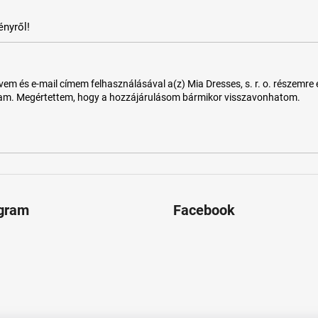
nyről!
 és e-mail címem felhasználásával a(z) Mia Dresses, s. r. o. részemre e-m
tam. Megértettem, hogy a hozzájárulásom bármikor visszavonhatom.
agram
Facebook