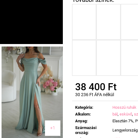
38 400 Ft
30 236 Ft ÁFA nélkül
Egységár:
Kategória
:
Hosszú ruhák
Alkalom
:
bál
,
esküvő
,
sz
Anyag
:
Elasztán 7%, P
Származási
+1
Lengyelország
ország
: