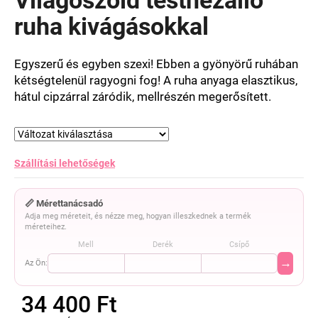
értékelése
5-
ruha kivágásokkal
ből
0,0
csillag.
Egyszerű és egyben szexi! Ebben a gyönyörű ruhában
kétségtelenül ragyogni fog! A ruha anyaga elasztikus,
hátul cipzárral záródik, mellrészén megerősített.
Szállítási lehetőségek
📏 Mérettanácsadó
Adja meg méreteit, és nézze meg, hogyan illeszkednek a termék
méreteihez.
Mell
Derék
Csípő
→
Az Ön:
34 400 Ft