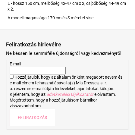
L - hossz 150 cm, mellbőség 42-47 cm x 2, csípőbőség 44-49 cm
x 2.
A modell magassága 170 cm és S méretet visel.
L
á
Feliratkozás hírlevélre
b
Ne késsen le semmiféle újdonságról vagy kedvezményről!
l
é
E-mail
c
Hozzájárulok, hogy az általam önként megadott nevem és
e-mail címem felhasználásával a(z) Mia Dresses, s. r.
o. részemre e-mail útján hírleveleket, ajánlatokat küldjön.
Kijelentem, hogy az
adatkezelési tájékoztatót
elolvastam.
Megértettem, hogy a hozzájárulásom bármikor
visszavonhatom.
FELIRATKOZÁS