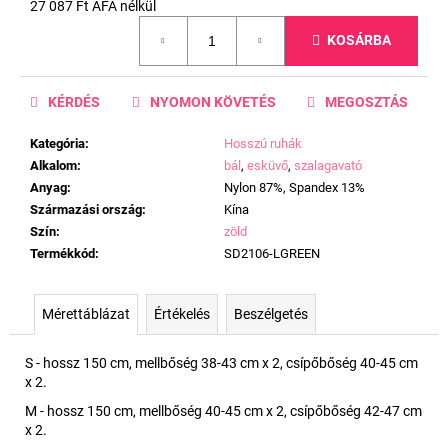
27 087 Ft ÁFA nélkül
Egységár:
KOSÁRBA
KÉRDÉS
NYOMON KÖVETÉS
MEGOSZTÁS
Kategória
:
Hosszú ruhák
Alkalom
:
bál
,
esküvő
,
szalagavató
Anyag
:
Nylon 87%, Spandex 13%
Származási ország
:
Kína
Szín
:
zöld
Termékkód
:
SD2106-LGREEN
Mérettáblázat
Értékelés
Beszélgetés
S - hossz 150 cm, mellbőség 38-43 cm x 2, csípőbőség 40-45 cm
x 2.
M - hossz 150 cm, mellbőség 40-45 cm x 2, csípőbőség 42-47 cm
x 2.