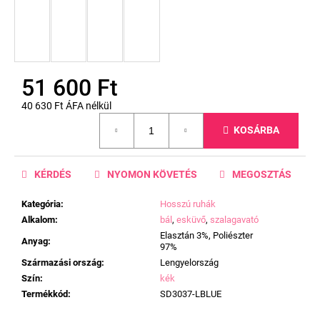
51 600 Ft
40 630 Ft ÁFA nélkül
Egységár:
KOSÁRBA
KÉRDÉS
NYOMON KÖVETÉS
MEGOSZTÁS
Kategória
:
Hosszú ruhák
Alkalom
:
bál
,
esküvő
,
szalagavató
Elasztán 3%, Poliészter
Anyag
:
97%
Származási ország
:
Lengyelország
Szín
:
kék
Termékkód
:
SD3037-LBLUE