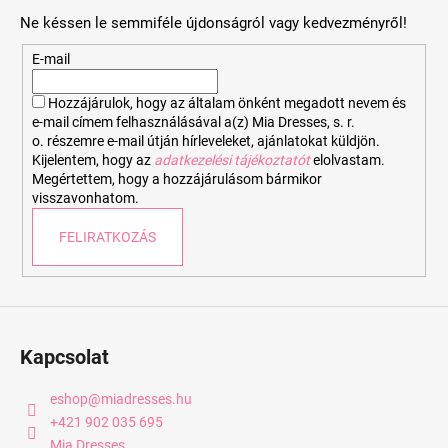
b
Ne késsen le semmiféle újdonságról vagy kedvezményről!
l
é
E-mail
c
Hozzájárulok, hogy az általam önként megadott nevem és
e-mail címem felhasználásával a(z) Mia Dresses, s. r.
o. részemre e-mail útján hírleveleket, ajánlatokat küldjön.
Kijelentem, hogy az
adatkezelési tájékoztatót
elolvastam.
Megértettem, hogy a hozzájárulásom bármikor
visszavonhatom.
FELIRATKOZÁS
Kapcsolat
eshop
@
miadresses.hu
+421 902 035 695
Mia Dresses