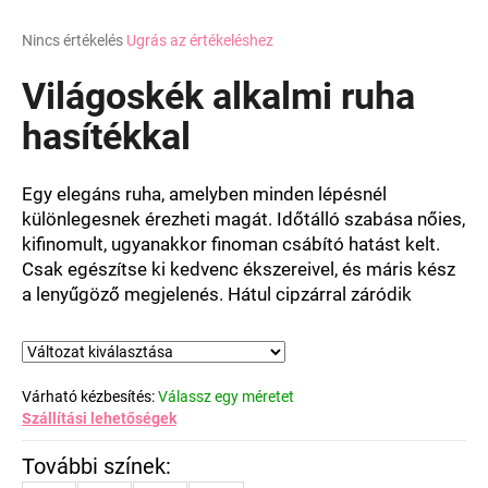
A
Nincs értékelés
Ugrás az értékeléshez
termék
átlagos
Világoskék alkalmi ruha
értékelése
5-
hasítékkal
ből
0,0
csillag.
Egy elegáns ruha, amelyben minden lépésnél
különlegesnek érezheti magát. Időtálló szabása nőies,
kifinomult, ugyanakkor finoman csábító hatást kelt.
Csak egészítse ki kedvenc ékszereivel, és máris kész
a lenyűgöző megjelenés. Hátul cipzárral záródik
Várható kézbesítés:
Válassz egy méretet
Szállítási lehetőségek