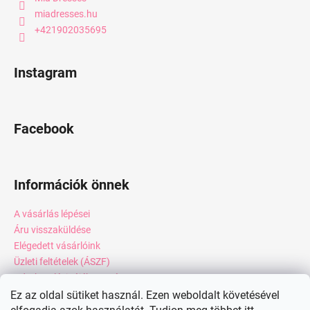
miadresses.hu
+421902035695
Instagram
Facebook
Információk önnek
A vásárlás lépései
Áru visszaküldése
Elégedett vásárlóink
Üzleti feltételek (ÁSZF)
Adatkezelési tájékoztató
Webáruház értékelése
Ez az oldal sütiket használ. Ezen weboldalt követésével
Kapcsolat