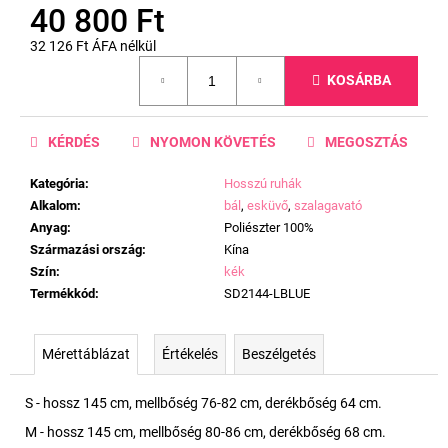
40 800 Ft
32 126 Ft ÁFA nélkül
Egységár:
KOSÁRBA
KÉRDÉS
NYOMON KÖVETÉS
MEGOSZTÁS
Kategória
:
Hosszú ruhák
Alkalom
:
bál
,
esküvő
,
szalagavató
Anyag
:
Poliészter 100%
Származási ország
:
Kína
Szín
:
kék
Termékkód
:
SD2144-LBLUE
Mérettáblázat
Értékelés
Beszélgetés
S - hossz 145 cm, mellbőség 76-82 cm, derékbőség 64 cm.
M - hossz 145 cm, mellbőség 80-86 cm, derékbőség 68 cm.