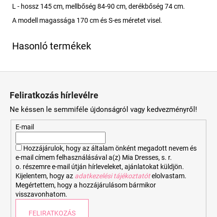
L - hossz 145 cm, mellbőség 84-90 cm, derékbőség 74 cm.
A modell magassága 170 cm és S-es méretet visel.
L
á
Feliratkozás hírlevélre
b
Ne késsen le semmiféle újdonságról vagy kedvezményről!
l
é
E-mail
c
Hozzájárulok, hogy az általam önként megadott nevem és
e-mail címem felhasználásával a(z) Mia Dresses, s. r.
o. részemre e-mail útján hírleveleket, ajánlatokat küldjön.
Kijelentem, hogy az
adatkezelési tájékoztatót
elolvastam.
Megértettem, hogy a hozzájárulásom bármikor
visszavonhatom.
FELIRATKOZÁS