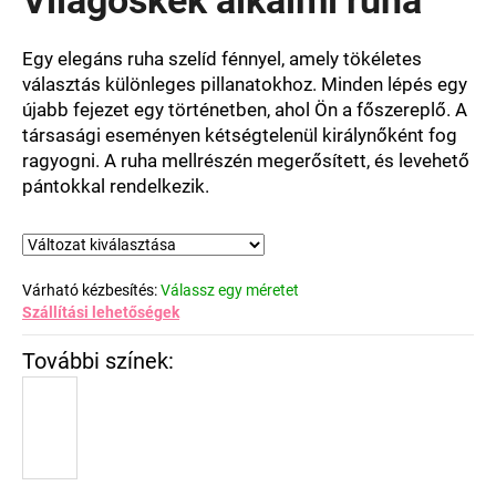
értékelése
5-
ből
Egy elegáns ruha szelíd fénnyel, amely tökéletes
0,0
választás különleges pillanatokhoz. Minden lépés egy
csillag.
újabb fejezet egy történetben, ahol Ön a főszereplő. A
társasági eseményen kétségtelenül királynőként fog
ragyogni. A ruha mellrészén megerősített, és levehető
pántokkal rendelkezik.
Várható kézbesítés:
Válassz egy méretet
Szállítási lehetőségek