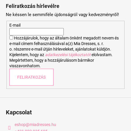
á
Feliratkozás hírlevélre
b
Ne késsen le semmiféle újdonságról vagy kedvezményről!
l
é
E-mail
c
Hozzájárulok, hogy az általam önként megadott nevem és
e-mail címem felhasználásával a(z) Mia Dresses, s. r.
o. részemre e-mail útján hírleveleket, ajánlatokat küldjön.
Kijelentem, hogy az
adatkezelési tájékoztatót
elolvastam.
Megértettem, hogy a hozzájárulásom bármikor
visszavonhatom.
FELIRATKOZÁS
Kapcsolat
eshop
@
miadresses.hu