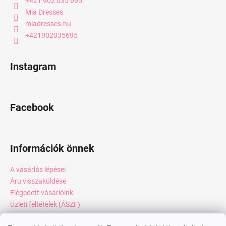
+421 902 035 695
Mia Dresses
miadresses.hu
+421902035695
Instagram
Facebook
Információk önnek
A vásárlás lépései
Áru visszaküldése
Elégedett vásárlóink
Üzleti feltételek (ÁSZF)
Adatkezelési tájékoztató