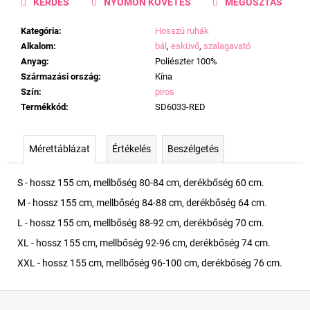
KÉRDÉS
NYOMON KÖVETÉS
MEGOSZTÁS
Kategória
:
Hosszú ruhák
Alkalom
:
bál
,
esküvő
,
szalagavató
Anyag
:
Poliészter 100%
Származási ország
:
Kína
Szín
:
piros
Termékkód
:
SD6033-RED
Mérettáblázat
Értékelés
Beszélgetés
S - hossz 155 cm, mellbőség 80-84 cm, derékbőség 60 cm.
M - hossz 155 cm, mellbőség 84-88 cm, derékbőség 64 cm.
L - hossz 155 cm, mellbőség 88-92 cm, derékbőség 70 cm.
XL - hossz 155 cm, mellbőség 92-96 cm, derékbőség 74 cm.
XXL - hossz 155 cm, mellbőség 96-100 cm, derékbőség 76 cm.
L