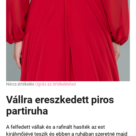
A
Nincs értékelés
Ugrás az értékeléshez
termék
átlagos
Vállra ereszkedett piros
értékelése
5-
partiruha
ből
0,0
csillag.
A felfedett vállak és a rafinált hasíték az est
királynőjévé teszik és ebben a ruhában szeretné majd