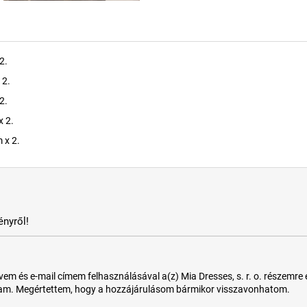
2.
 2.
2.
x 2.
 x 2.
nyről!
 és e-mail címem felhasználásával a(z) Mia Dresses, s. r. o. részemre e-m
tam. Megértettem, hogy a hozzájárulásom bármikor visszavonhatom.