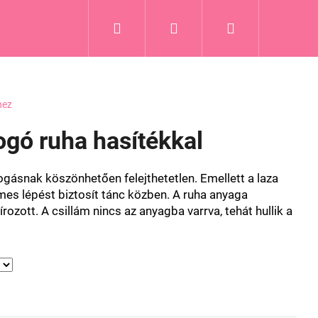
Keresés
Bejelentkezés
Kosár
hez
ogó ruha hasítékkal
ogásnak köszönhetően felejthetetlen. Emellett a laza
mes lépést biztosít tánc közben. A ruha anyaga
ozott. A csillám nincs az anyagba varrva, tehát hullik a