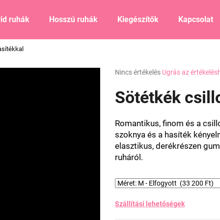
id ruhák
Hosszú ruhák
Kiegészítők
Kapcsolat
asítékkal
Mit keres?
A
Nincs értékelés
Ugrás az értékelés
termék
átlagos
Sötétkék csill
KERESÉS
értékelése
5-
ből
Romantikus, finom és a csill
0,0
Ajánljuk
szoknya és a hasíték kényel
csillag.
elasztikus, derékrészen gumír
ruháról.
Szállítási lehetőségek