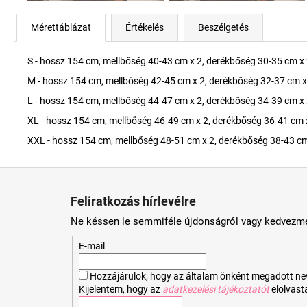
Mérettáblázat
Értékelés
Beszélgetés
S - hossz 154 cm, mellbőség 40-43 cm x 2, derékbőség 30-35 cm x 
M - hossz 154 cm, mellbőség 42-45 cm x 2, derékbőség 32-37 cm x
L - hossz 154 cm, mellbőség 44-47 cm x 2, derékbőség 34-39 cm x 
XL - hossz 154 cm, mellbőség 46-49 cm x 2, derékbőség 36-41 cm 
XXL - hossz 154 cm, mellbőség 48-51 cm x 2, derékbőség 38-43 cm
L
á
Feliratkozás hírlevélre
b
Ne késsen le semmiféle újdonságról vagy kedvezmé
l
é
E-mail
c
Hozzájárulok, hogy az általam önként megadott nevem
Kijelentem, hogy az
adatkezelési tájékoztatót
elolvas