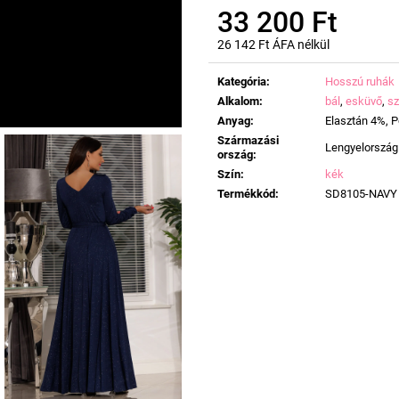
33 200 Ft
26 142 Ft ÁFA nélkül
Egységár:
Kategória
:
Hosszú ruhák
Alkalom
:
bál
,
esküvő
,
sz
Anyag
:
Elasztán 4%, 
Származási
Lengyelország
ország
:
Szín
:
kék
Termékkód
:
SD8105-NAVY