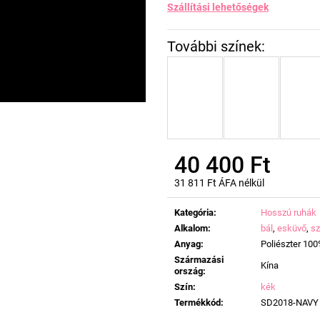
Szállítási lehetőségek
40 400 Ft
31 811 Ft ÁFA nélkül
Egységár:
Kategória
:
Hosszú ruhák
Alkalom
:
bál
,
esküvő
,
sz
Anyag
:
Poliészter 10
Származási
Kína
ország
:
Szín
:
kék
Termékkód
:
SD2018-NAVY