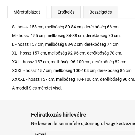
Mérettáblázat
Értékelés
Beszélgetés
S - hossz 153 cm, mellbőség 80-84 cm, derékbőség 66 cm.
M - hossz 155 cm, mellbőség 84-88 cm, derékbőség 70 cm.
L - hossz 157 cm, mellbőség 88-92 cm, derékbőség 74 cm.
XL - hossz 157 cm, mellbőség 92-96 cm, derékbőség 78 cm.
XXL - hossz 157 cm, mellbőség 96-100 cm, derékbőség 82 cm.
XXXL - hossz 157 cm, mellbőség 100-104 cm, derékbőség 86 cm.
XXXXL - hossz 157 cm, mellbőség 104-108 cm, derékbőség 90 cm
A modell S-es méretet visel.
L
á
Feliratkozás hírlevélre
b
Ne késsen le semmiféle újdonságról vagy kedvezmé
l
é
E-mail