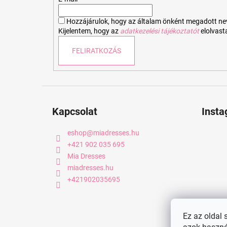
c
Hozzájárulok, hogy az általam önként megadott nevem
Kijelentem, hogy az
adatkezelési tájékoztatót
elolvas
FELIRATKOZÁS
Kapcsolat
Inst
eshop
@
miadresses.hu
+421 902 035 695
Mia Dresses
miadresses.hu
+421902035695
Ez az oldal 