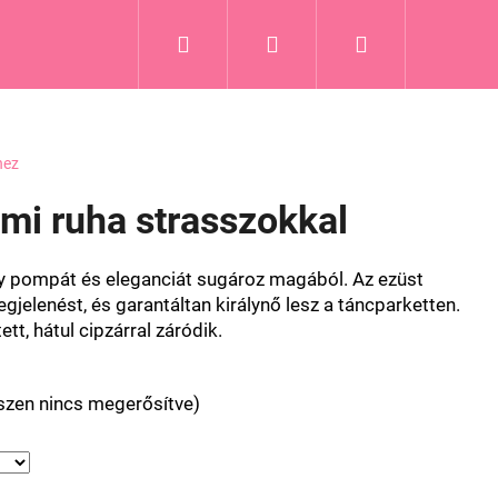
Keresés
Bejelentkezés
Kosár
Blog
hez
lmi ruha strasszokkal
ly pompát és eleganciát sugároz magából. Az ezüst
egjelenést, és garantáltan királynő lesz a táncparketten.
tt, hátul cipzárral záródik.
észen nincs megerősítve)