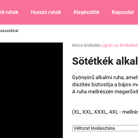
id ruhák
Hosszú ruhák
Kiegészítők
Kapcsolat
trasszokkal
Mit keres?
A
Nincs értékelés
Ugrás az értékelés
termék
átlagos
Sötétkék alka
KERESÉS
értékelése
5-
ből
Gyönyörű alkalmi ruha, ame
0,0
Ajánljuk
díszítés biztosítja a bájos m
csillag.
A ruha mellrészén megerősíte
(XL, XXL, XXXL, 4XL - mellr