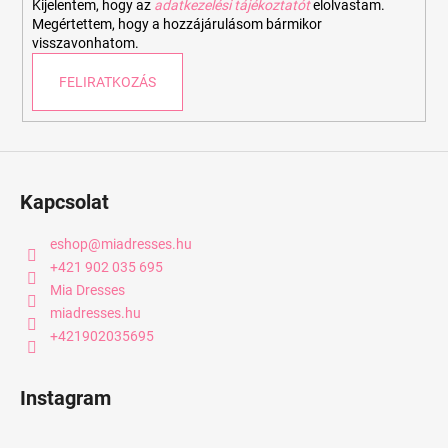
Kijelentem, hogy az
adatkezelési tájékoztatót
elolvastam.
Megértettem, hogy a hozzájárulásom bármikor
visszavonhatom.
FELIRATKOZÁS
Kapcsolat
eshop
@
miadresses.hu
+421 902 035 695
Mia Dresses
miadresses.hu
+421902035695
Instagram