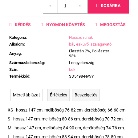
Egységár:
KOSÁRBA
KÉRDÉS
NYOMON KÖVETÉS
MEGOSZTÁS
Kategória
:
Hosszú ruhák
Alkalom
:
bál
,
esküvő
,
szalagavató
Elasztán 7%, Poliészter
Anyag
:
93%
Származási ország
:
Lengyelország
Szín
:
kék
Termékkód
:
SD5498-NAVY
Mérettáblázat
Értékelés
Beszélgetés
XS - hossz 147 cm, mellbőség 76-82 cm, derékbőség 66-68 cm.
S - hossz 147 cm, mellbőség 80-86 cm, derékbőség 70-72 cm.
M - hossz 147 cm, mellbőség 84-90 cm, derékbőség 74-76 cm.
L - hossz 147 cm, mellbőség 88-94 cm, derékbőség 78-80 cm.