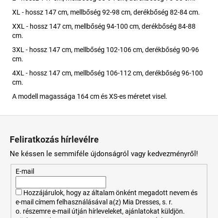
XL - hossz 147 cm, mellbőség 92-98 cm, derékbőség 82-84 cm.
XXL - hossz 147 cm, mellbőség 94-100 cm, derékbőség 84-88
cm.
3XL - hossz 147 cm, mellbőség 102-106 cm, derékbőség 90-96
cm.
4XL - hossz 147 cm, mellbőség 106-112 cm, derékbőség 96-100
cm.
A modell magassága 164 cm és XS-es méretet visel.
L
á
Feliratkozás hírlevélre
b
Ne késsen le semmiféle újdonságról vagy kedvezményről!
l
é
E-mail
c
Hozzájárulok, hogy az általam önként megadott nevem és
e-mail címem felhasználásával a(z) Mia Dresses, s. r.
o. részemre e-mail útján hírleveleket, ajánlatokat küldjön.