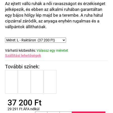
csillag.
Az ejtett vállú ruhák a női ravaszságot és érzékiséget
jelképezik, és ebben az alkalmi ruhában garantáltan
egy bájos hölgy lép majd be a terembe. A ruha hátul
cipzárral záródik, az anyaga enyhén rugalmas és a
vállpántok állíthatóak.
Várható kézbesítés:
Válassz egy méretet
Szállítási lehetőségek
37 200 Ft
29 291 Ft ÁFA nélkül