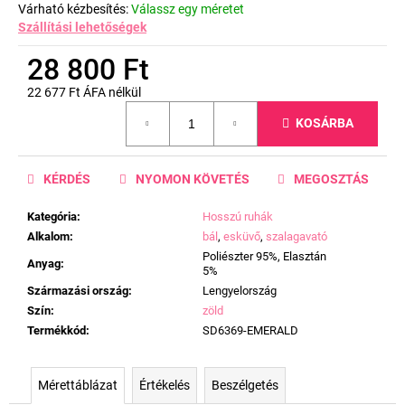
Várható kézbesítés:
Válassz egy méretet
Szállítási lehetőségek
28 800 Ft
22 677 Ft ÁFA nélkül
Egységár:
KOSÁRBA
KÉRDÉS
NYOMON KÖVETÉS
MEGOSZTÁS
Kategória
:
Hosszú ruhák
Alkalom
:
bál
,
esküvő
,
szalagavató
Poliészter 95%, Elasztán
Anyag
:
5%
Származási ország
:
Lengyelország
Szín
:
zöld
Termékkód
:
SD6369-EMERALD
Mérettáblázat
Értékelés
Beszélgetés