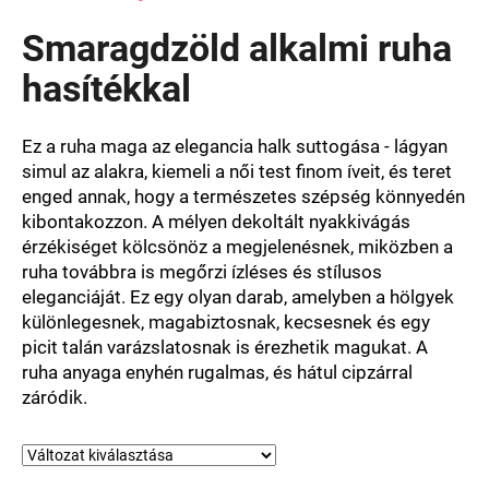
termék
átlagos
Smaragdzöld alkalmi ruha
értékelése
5-
hasítékkal
ből
0,0
csillag.
Ez a ruha maga az elegancia halk suttogása - lágyan
simul az alakra, kiemeli a női test finom íveit, és teret
enged annak, hogy a természetes szépség könnyedén
kibontakozzon. A mélyen dekoltált nyakkivágás
érzékiséget kölcsönöz a megjelenésnek, miközben a
ruha továbbra is megőrzi ízléses és stílusos
eleganciáját. Ez egy olyan darab, amelyben a hölgyek
különlegesnek, magabiztosnak, kecsesnek és egy
picit talán varázslatosnak is érezhetik magukat. A
ruha anyaga enyhén rugalmas, és hátul cipzárral
záródik.