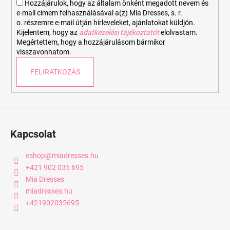
Hozzájárulok, hogy az általam önként megadott nevem és
e-mail címem felhasználásával a(z) Mia Dresses, s. r.
o. részemre e-mail útján hírleveleket, ajánlatokat küldjön.
Kijelentem, hogy az
adatkezelési tájékoztatót
elolvastam.
Megértettem, hogy a hozzájárulásom bármikor
visszavonhatom.
FELIRATKOZÁS
Kapcsolat
eshop
@
miadresses.hu
+421 902 035 695
Mia Dresses
miadresses.hu
+421902035695