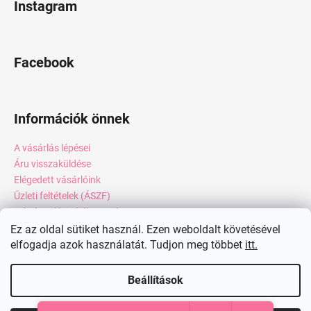
Instagram
Facebook
Információk önnek
A vásárlás lépései
Áru visszaküldése
Elégedett vásárlóink
Üzleti feltételek (ÁSZF)
Adatkezelési tájékoztató
Webáruház értékelése
Ez az oldal sütiket használ. Ezen weboldalt követésével
Kapcsolat
elfogadja azok használatát. Tudjon meg többet
itt.
Blog
Beállítások
Shoptet készítette