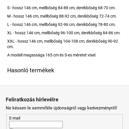
S - hossz 146 cm, mellbőség 84-88 cm, derékbőség 68-70 cm.
M - hossz 146 cm, mellbőség 88-92 cm, derékbőség 72-74 cm.
L - hossz 146 cm, mellbőség 92-96 cm, derékbőség 78-80 cm.
XL - hossz 146 cm, mellbőség 96-100 cm, derékbőség 84-86 cm.
XXL - hossz 146 cm, mellbőség 104-108 cm, derékbőség 90-92
cm.
A modell magassága 165 cm és S-es méretet visel.
L
á
Feliratkozás hírlevélre
b
Ne késsen le semmiféle újdonságról vagy kedvezményről!
l
é
E-mail
c