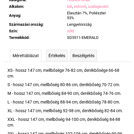
Alkalom
:
bál
,
esküvő
,
szalagavató
Elasztán 7%, Poliészter
Anyag
:
93%
Származási ország
:
Lengyelország
Szín
:
zöld
Termékkód
:
SD5511-EMERALD
Mérettáblázat
Értékelés
Beszélgetés
XS - hossz 147 cm, mellbősége 76-82 cm, derékbősége 66-68
cm.
S - hossz 147 cm, mellbőség 80-86 cm, derékbőség 70-72 cm.
M - hossz 147 cm, mellbőség 84-90 cm, derékbőség 74-76 cm.
L - hossz 147 cm, mellbőség 88-94 cm, derékbőség 78-80 cm.
XL - hossz 147 cm, mellbőség 92-98 cm, derékbőség 82-84 cm.
XXL - hossz 147 cm, mellbőség 94-100 cm, derékbőség 84-88
cm.
3XL - hossz 147 cm, mellbőség 102-106 cm, derékbőség 90-96