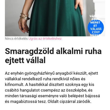
VÁLASS
Z EGY
MÉRET
ET
VÁLASS
Z EGY
MÉRETE
A
Nincs értékelés
Ugrás az értékeléshez
T
termék
átlagos
Smaragdzöld alkalmi ruha
értékelése
5-
ejtett vállal
ből
0,0
csillag.
Az enyhén gyöngyházfényű anyagból készült, ejtett
vállakkal rendelkező ruha rendkívül nőies és
kifinomult. A hasítékkal díszített szoknya egy kis
csábító hangulatot csempész az összképbe, és
minden társasági eseményre való belépést bájossá
és magabiztossá tesz. Oldalt cipzárral záródik.