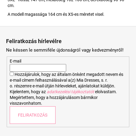
cm.
A modell magassága 164 cm és XS-es méretet visel.
L
á
Feliratkozás hírlevélre
b
Ne késsen le semmiféle újdonságról vagy kedvezményről!
l
é
E-mail
c
Hozzájárulok, hogy az általam önként megadott nevem és
e-mail címem felhasználásával a(z) Mia Dresses, s. r.
o. részemre e-mail útján hírleveleket, ajánlatokat küldjön.
Kijelentem, hogy az
adatkezelési tájékoztatót
elolvastam.
Megértettem, hogy a hozzájárulásom bármikor
visszavonhatom.
FELIRATKOZÁS