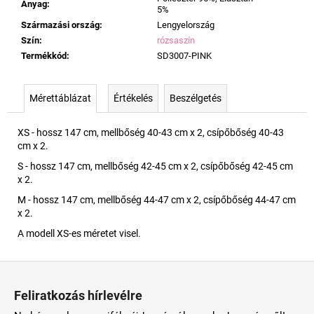
Anyag
:
5%
Származási ország
:
Lengyelország
Szín
:
rózsaszín
Termékkód
:
SD3007-PINK
Mérettáblázat
Értékelés
Beszélgetés
XS - hossz 147 cm, mellbőség 40-43 cm x 2, csípőbőség 40-43
cm x 2.
S - hossz 147 cm, mellbőség 42-45 cm x 2, csípőbőség 42-45 cm
x 2.
M - hossz 147 cm, mellbőség 44-47 cm x 2, csípőbőség 44-47 cm
x 2.
A modell XS-es méretet visel.
L
á
Feliratkozás hírlevélre
b