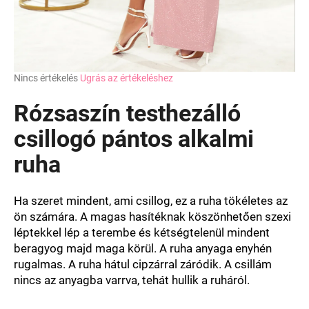
A
Nincs értékelés
Ugrás az értékeléshez
termék
átlagos
Rózsaszín testhezálló
értékelése
5-
csillogó pántos alkalmi
ből
ruha
0,0
csillag.
Ha szeret mindent, ami csillog, ez a ruha tökéletes az
ön számára. A magas hasítéknak köszönhetően szexi
léptekkel lép a terembe és kétségtelenül mindent
beragyog majd maga körül. A ruha anyaga enyhén
rugalmas. A ruha hátul cipzárral záródik. A csillám
nincs az anyagba varrva, tehát hullik a ruháról.