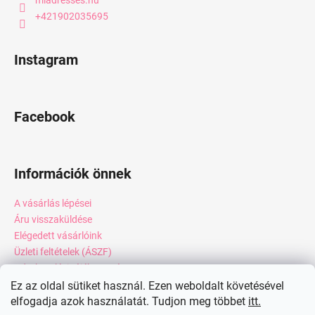
miadresses.hu
+421902035695
Instagram
Facebook
Információk önnek
A vásárlás lépései
Áru visszaküldése
Elégedett vásárlóink
Üzleti feltételek (ÁSZF)
Adatkezelési tájékoztató
Webáruház értékelése
Ez az oldal sütiket használ. Ezen weboldalt követésével
elfogadja azok használatát. Tudjon meg többet
itt.
Kapcsolat