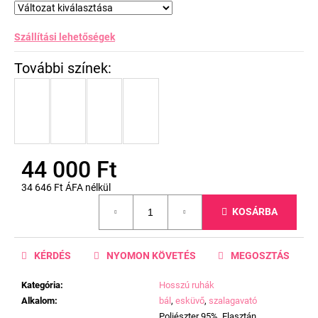
Szállítási lehetőségek
44 000 Ft
34 646 Ft ÁFA nélkül
Egységár:
KOSÁRBA
KÉRDÉS
NYOMON KÖVETÉS
MEGOSZTÁS
Kategória
:
Hosszú ruhák
Alkalom
:
bál
,
esküvő
,
szalagavató
Poliészter 95%, Elasztán