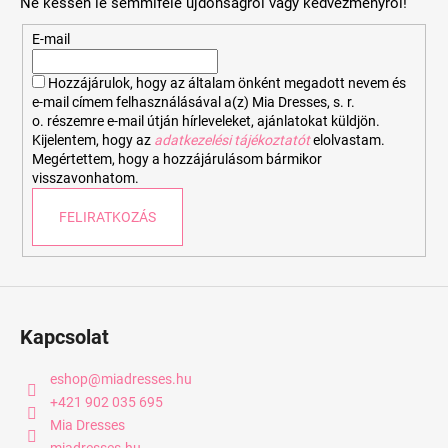
Ne késsen le semmiféle újdonságról vagy kedvezményről!
l
é
E-mail
c
Hozzájárulok, hogy az általam önként megadott nevem és
e-mail címem felhasználásával a(z) Mia Dresses, s. r.
o. részemre e-mail útján hírleveleket, ajánlatokat küldjön.
Kijelentem, hogy az
adatkezelési tájékoztatót
elolvastam.
Megértettem, hogy a hozzájárulásom bármikor
visszavonhatom.
FELIRATKOZÁS
Kapcsolat
eshop
@
miadresses.hu
+421 902 035 695
Mia Dresses