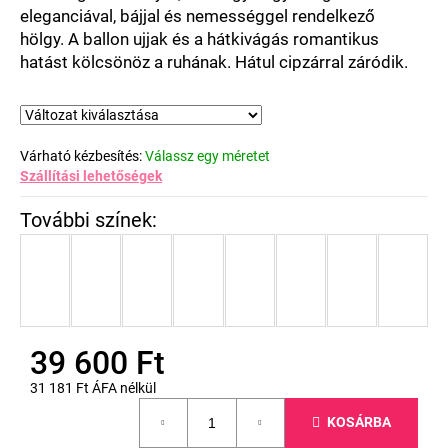
eleganciával, bájjal és nemességgel rendelkező
hölgy.
A ballon ujjak és a hátkivágás romantikus
hatást kölcsönöz a ruhának. Hátul cipzárral záródik.
Várható kézbesítés:
Válassz egy méretet
Szállítási lehetőségek
39 600 Ft
31 181 Ft ÁFA nélkül
Egységár:
KOSÁRBA