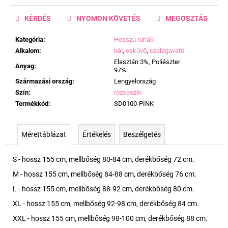
KÉRDÉS
NYOMON KÖVETÉS
MEGOSZTÁS
Kategória
:
Hosszú ruhák
Alkalom
:
bál
,
esküvő
,
szalagavató
Elasztán 3%, Poliészter
Anyag
:
97%
Származási ország
:
Lengyelország
Szín
:
rózsaszín
Termékkód
:
SD0100-PINK
Mérettáblázat
Értékelés
Beszélgetés
S - hossz 155 cm, mellbőség 80-84 cm, derékbőség 72 cm.
M - hossz 155 cm, mellbőség 84-88 cm, derékbőség 76 cm.
L - hossz 155 cm, mellbőség 88-92 cm, derékbőség 80 cm.
XL - hossz 155 cm, mellbőség 92-98 cm, derékbőség 84 cm.
XXL - hossz 155 cm, mellbőség 98-100 cm, derékbőség 88 cm.