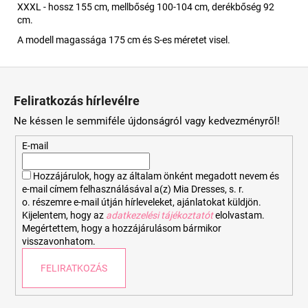
XXXL - hossz 155 cm, mellbőség 100-104 cm, derékbőség 92
cm.
A modell magassága 175 cm és S-es méretet visel.
L
á
Feliratkozás hírlevélre
b
Ne késsen le semmiféle újdonságról vagy kedvezményről!
l
é
E-mail
c
Hozzájárulok, hogy az általam önként megadott nevem és
e-mail címem felhasználásával a(z) Mia Dresses, s. r.
o. részemre e-mail útján hírleveleket, ajánlatokat küldjön.
Kijelentem, hogy az
adatkezelési tájékoztatót
elolvastam.
Megértettem, hogy a hozzájárulásom bármikor
visszavonhatom.
FELIRATKOZÁS