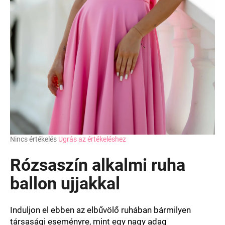
A
Nincs értékelés
Ugrás az értékeléshez
termék
átlagos
Rózsaszín alkalmi ruha
értékelése
5-
ballon ujjakkal
ből
0,0
csillag.
Induljon el ebben az elbűvölő ruhában bármilyen
társasági eseményre, mint egy nagy adag