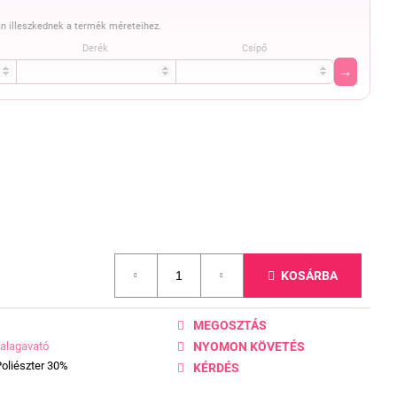
n illeszkednek a termék méreteihez.
Derék
Csípő
→
KOSÁRBA
MEGOSZTÁS
alagavató
NYOMON KÖVETÉS
oliészter 30%
KÉRDÉS