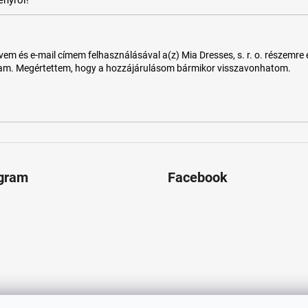
 és e-mail címem felhasználásával a(z) Mia Dresses, s. r. o. részemre e-m
tam. Megértettem, hogy a hozzájárulásom bármikor visszavonhatom.
agram
Facebook