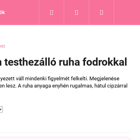
Keresés
Bejelentkezés
Kosár
tők
Blog
hez
 testhezálló ruha fodrokkal
ezett váll mindenki figyelmét felkelti. Megjelenése
len lesz. A ruha anyaga enyhén rugalmas, hátul cipzárral