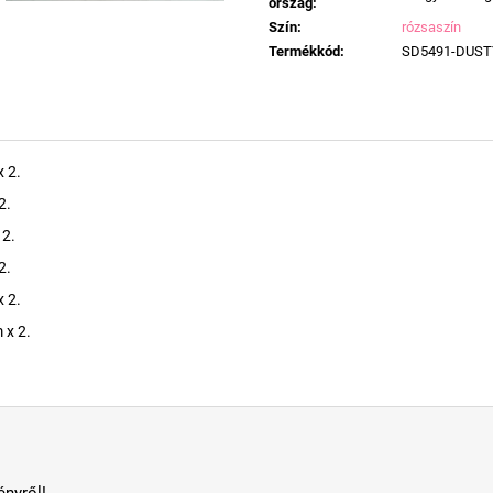
ország
:
Szín
:
rózsaszín
Termékkód
:
SD5491-DUST
 2.
2.
 2.
2.
 2.
 x 2.
nyről!