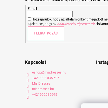
l
é
E-mail
c
Hozzájárulok, hogy az általam önként megadott nevem
Kijelentem, hogy az
adatkezelési tájékoztatót
elolvas
FELIRATKOZÁS
Kapcsolat
Inst
eshop
@
miadresses.hu
+421 902 035 695
Mia Dresses
miadresses.hu
+421902035695