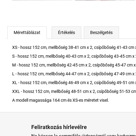
Mérettáblázat
Értékelés
Beszélgetés
XS - hossz 152 cm, mellbőség 38-41 cm x 2, csípőbőség 41-43 cm x
S - hossz 152 cm, mellbőség 40-43 cm x 2, csípőbőség 43-45 cm x 
M - hossz 152 cm, mellbőség 42-45 cm x 2, csípőbőség 45-47 cm x
L - hossz 152 cm, mellbőség 44-47 cm x 2, csípőbőség 47-49 cm x 
XL - hossz 152 cm, mellbőség 46-49 cm x 2, csípőbőség 49-51 cm x
XXL - hossz 152 cm, mellbőség 48-51 cm x 2, csípőbőség 51-53 cm
A modell magassága 164 cm és XS-es méretet visel.
L
á
Feliratkozás hírlevélre
b
Ne késsen le semmiféle újdonságról vagy kedvezmé