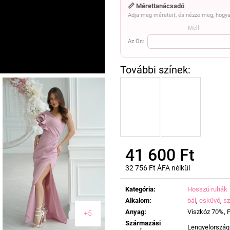
📏 Mérettanácsadó
Adja meg méreteit, és nézze meg, hogya
Mell
Az Ön:
41 600 Ft
32 756 Ft ÁFA nélkül
Egységár:
Kategória
:
Hosszú ruhák
Alkalom
:
bál
,
esküvő
,
sz
Anyag
:
Viszkóz 70%, P
+5
Származási
Lengyelország