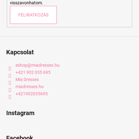
visszavonhatom.
FELIRATKOZÁS
Kapcsolat
eshop
@
miadresses.hu
+421 902 035 695
Mia Dresses
miadresses.hu
+421902035695
Instagram
Facebook