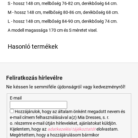
S - hossz 148 cm, mellbőség 76-82 cm, derékbőség 64 cm.
M - hossz 148 cm, mellbőség 80-86 cm, derékbőség 68 cm.
L - hossz 148 cm, mellbőség 84-90 cm, derékbőség 74 cm.
A modell magassága 170 cm és S méretet visel.
L
á
Feliratkozás hírlevélre
b
Ne késsen le semmiféle újdonságról vagy kedvezményről!
l
é
E-mail
c
Hozzájárulok, hogy az általam önként megadott nevem és
e-mail címem felhasználásával a(z) Mia Dresses, s. r.
o. részemre e-mail útján hírleveleket, ajánlatokat küldjön.
Kijelentem, hogy az
adatkezelési tájékoztatót
elolvastam.
Megértettem, hogy a hozzájárulásom bármikor