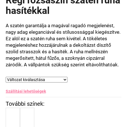
értékelése
5-
hasítékkal
ből
0,0
csillag.
A szatén garantálja a magával ragadó megjelenést,
nagy adag eleganciával és stílusossággal kiegészítve.
Ez alól ez a szatén ruha sem kivétel. A tökéletes
megjelenéshez hozzájárulnak a dekoltázst díszítő
szolid strasszok és a hasíték. A ruha mellrészén
megerősített, hátul fűzős, a szoknyán cipzárral
záródik. A vállpántok szükség szerint eltávolíthatóak.
Szállítási lehetőségek