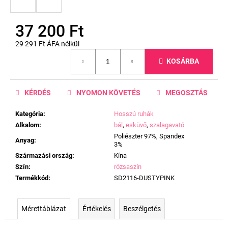
37 200 Ft
29 291 Ft ÁFA nélkül
Egységár:
KOSÁRBA
KÉRDÉS
NYOMON KÖVETÉS
MEGOSZTÁS
Kategória
:
Hosszú ruhák
Alkalom
:
bál
,
esküvő
,
szalagavató
Poliészter 97%, Spandex
Anyag
:
3%
Származási ország
:
Kína
Szín
:
rózsaszín
Termékkód
:
SD2116-DUSTYPINK
Mérettáblázat
Értékelés
Beszélgetés