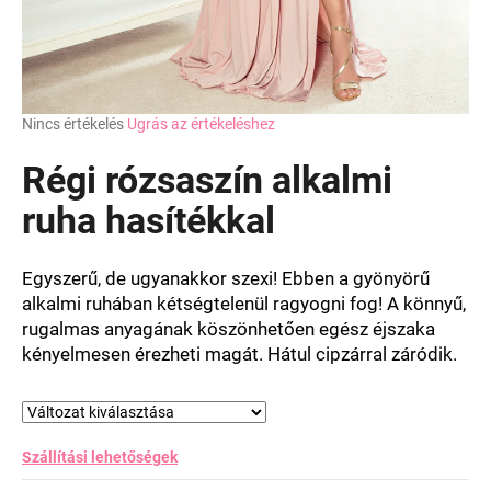
A
Nincs értékelés
Ugrás az értékeléshez
termék
átlagos
Régi rózsaszín alkalmi
értékelése
5-
ruha hasítékkal
ből
0,0
csillag.
Egyszerű, de ugyanakkor szexi! Ebben a gyönyörű
alkalmi ruhában kétségtelenül ragyogni fog! A könnyű,
rugalmas anyagának köszönhetően egész éjszaka
kényelmesen érezheti magát. Hátul cipzárral záródik.
Szállítási lehetőségek