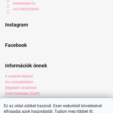
miadresses.hu
+421902035695
Instagram
Facebook
Információk önnek
A vásárlás lépései
Áru visszaküldése
Elégedett vásárlóink
Üzleti feltételek (ÁSZF)
Adatkezelési tájékoztató
Webáruház értékelése
Ez az oldal sütiket használ. Ezen weboldalt követésével
elfogadja azok használatát. Tudjon meg többet
itt.
Kapcsolat