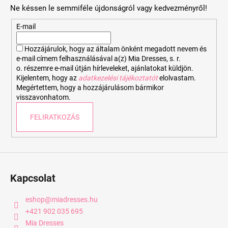
b
Ne késsen le semmiféle újdonságról vagy kedvezményről!
l
é
E-mail
c
Hozzájárulok, hogy az általam önként megadott nevem és
e-mail címem felhasználásával a(z) Mia Dresses, s. r.
o. részemre e-mail útján hírleveleket, ajánlatokat küldjön.
Kijelentem, hogy az
adatkezelési tájékoztatót
elolvastam.
Megértettem, hogy a hozzájárulásom bármikor
visszavonhatom.
FELIRATKOZÁS
Kapcsolat
eshop
@
miadresses.hu
+421 902 035 695
Mia Dresses