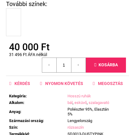
40 000 Ft
31 496 Ft ÁFA nélkül
Egységár:
KOSÁRBA
KÉRDÉS
NYOMON KÖVETÉS
MEGOSZTÁS
Kategória
:
Hosszú ruhák
Alkalom
:
bál
,
esküvő
,
szalagavató
Poliészter 95%, Elasztán
Anyag
:
5%
Származási ország
:
Lengyelország
Szín
:
rózsaszín
Termékkód
:
SD3013-DUSTYPINK