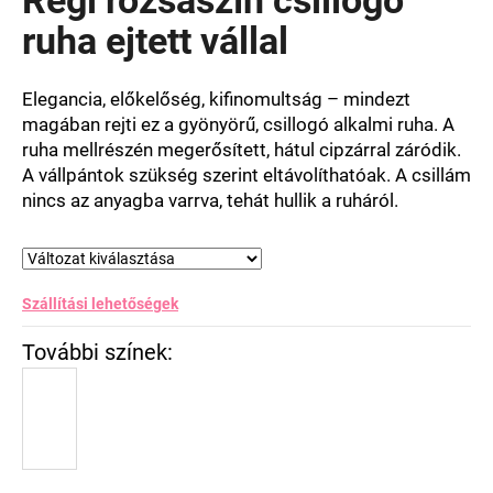
értékelése
5-
ruha ejtett vállal
ből
4,0
csillag.
Elegancia, előkelőség, kifinomultság – mindezt
magában rejti ez a gyönyörű, csillogó alkalmi ruha. A
ruha mellrészén megerősített, hátul cipzárral záródik.
A vállpántok szükség szerint eltávolíthatóak. A csillám
nincs az anyagba varrva, tehát hullik a ruháról.
Szállítási lehetőségek