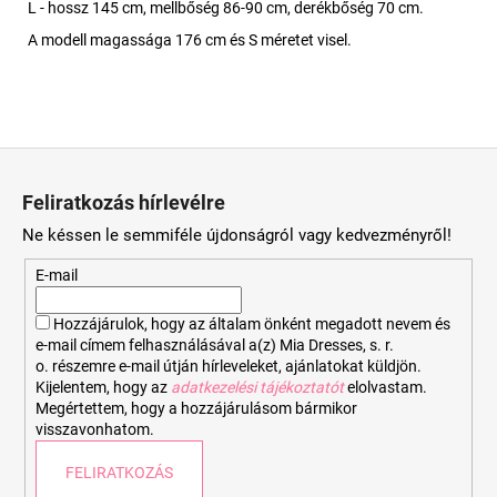
L - hossz 145 cm, mellbőség 86-90 cm, derékbőség 70 cm.
A modell magassága 176 cm és S méretet visel.
L
á
Feliratkozás hírlevélre
b
Ne késsen le semmiféle újdonságról vagy kedvezményről!
l
é
E-mail
c
Hozzájárulok, hogy az általam önként megadott nevem és
e-mail címem felhasználásával a(z) Mia Dresses, s. r.
o. részemre e-mail útján hírleveleket, ajánlatokat küldjön.
Kijelentem, hogy az
adatkezelési tájékoztatót
elolvastam.
Megértettem, hogy a hozzájárulásom bármikor
visszavonhatom.
FELIRATKOZÁS