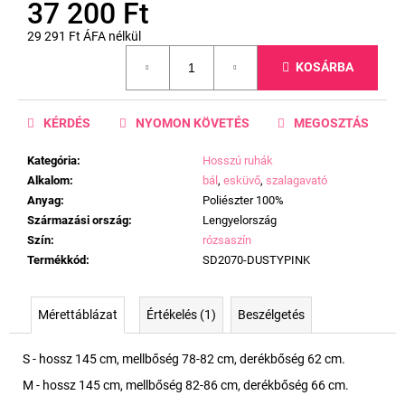
37 200 Ft
29 291 Ft ÁFA nélkül
Egységár:
KOSÁRBA
KÉRDÉS
NYOMON KÖVETÉS
MEGOSZTÁS
Kategória
:
Hosszú ruhák
Alkalom
:
bál
,
esküvő
,
szalagavató
Anyag
:
Poliészter 100%
Származási ország
:
Lengyelország
Szín
:
rózsaszín
Termékkód
:
SD2070-DUSTYPINK
Mérettáblázat
Értékelés (1)
Beszélgetés
S - hossz 145 cm, mellbőség 78-82 cm, derékbőség 62 cm.
M - hossz 145 cm, mellbőség 82-86 cm, derékbőség 66 cm.