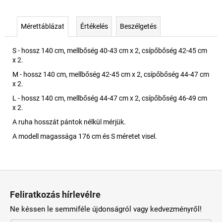
Mérettáblázat
Értékelés
Beszélgetés
S - hossz 140 cm, mellbőség 40-43 cm x 2, csípőbőség 42-45 cm
x 2.
M - hossz 140 cm, mellbőség 42-45 cm x 2, csípőbőség 44-47 cm
x 2.
L - hossz 140 cm, mellbőség 44-47 cm x 2, csípőbőség 46-49 cm
x 2.
A ruha hosszát pántok nélkül mérjük.
A modell magassága 176 cm és S méretet visel.
L
á
Feliratkozás hírlevélre
b
Ne késsen le semmiféle újdonságról vagy kedvezményről!
l