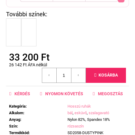
33 200 Ft
26 142 Ft ÁFA nélkül
Egységár:
KOSÁRBA
KÉRDÉS
NYOMON KÖVETÉS
MEGOSZTÁS
Kategória
:
Hosszú ruhák
Alkalom
:
bál
,
esküvő
,
szalagavató
Anyag
:
Nylon 82%, Spandex 18%
Szín
:
rózsaszín
Termékkód
:
SD2058-DUSTYPINK