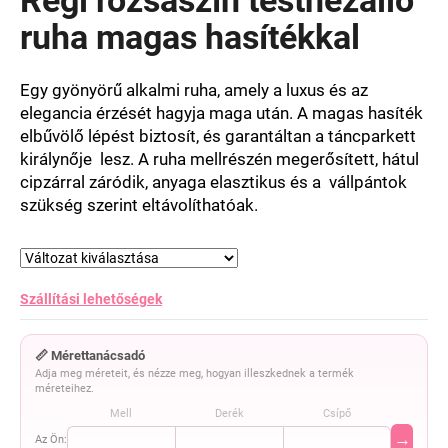
értékelése
5-
ruha magas hasítékkal
ből
0,0
csillag.
Egy gyönyörű alkalmi ruha, amely a luxus és az
elegancia érzését hagyja maga után. A magas hasíték
elbűvölő lépést biztosít, és garantáltan a táncparkett
királynője lesz. A ruha mellrészén megerősített, hátul
cipzárral záródik, anyaga elasztikus és a vállpántok
szükség szerint eltávolíthatóak.
Szállítási lehetőségek
📏 Mérettanácsadó
Adja meg méreteit, és nézze meg, hogyan illeszkednek a termék
méreteihez.
Mell
Derék
Csípő
→
Az Ön: