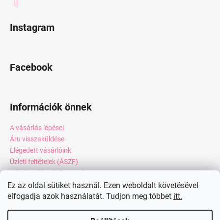
Instagram
Facebook
Információk önnek
A vásárlás lépései
Áru visszaküldése
Elégedett vásárlóink
Üzleti feltételek (ÁSZF)
Adatkezelési tájékoztató
Webáruház értékelése
Ez az oldal sütiket használ. Ezen weboldalt követésével
elfogadja azok használatát. Tudjon meg többet
itt.
Kapcsolat
Blog