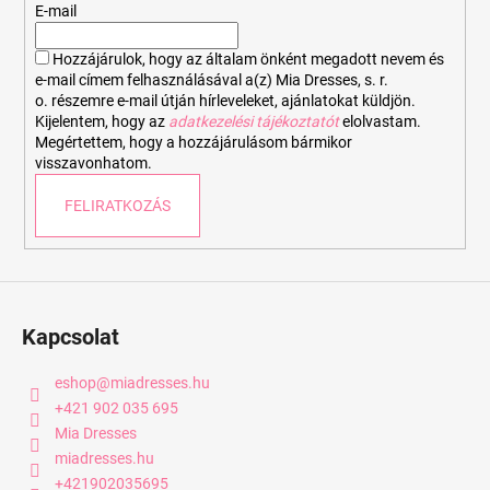
é
E-mail
c
Hozzájárulok, hogy az általam önként megadott nevem és
e-mail címem felhasználásával a(z) Mia Dresses, s. r.
o. részemre e-mail útján hírleveleket, ajánlatokat küldjön.
Kijelentem, hogy az
adatkezelési tájékoztatót
elolvastam.
Megértettem, hogy a hozzájárulásom bármikor
visszavonhatom.
FELIRATKOZÁS
Kapcsolat
eshop
@
miadresses.hu
+421 902 035 695
Mia Dresses
miadresses.hu
+421902035695