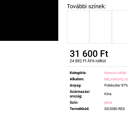
31 600 Ft
24 882 Ft ÁFA nélkül
Egységár:
Kategória
:
Hosszú ruhák
Alkalom
:
bál
,
esküvő
,
sz
Anyag
:
Poliészter 97
Származási
Kína
ország
:
Szín
:
piros
Termékkód
:
SD2080-RED