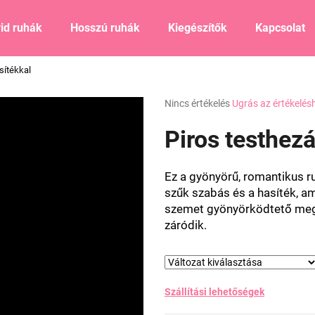
id ruhák
Hosszú ruhák
Kiegészítők
Kapcsolat
sítékkal
Mit keres?
A
Nincs értékelés
Ugrás az értékelés
termék
átlagos
Piros testhezá
KERESÉS
értékelése
5-
ből
Ez a gyönyörű, romantikus ru
0,0
Ajánljuk
szűk szabás és a hasíték, am
csillag.
szemet gyönyörködtető megje
záródik.
Szállítási lehetőségek