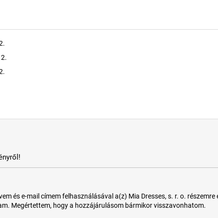
2.
 2.
2.
nyről!
 és e-mail címem felhasználásával a(z) Mia Dresses, s. r. o. részemre e-m
tam. Megértettem, hogy a hozzájárulásom bármikor visszavonhatom.