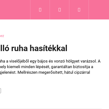
Keresés
Bejelentkezés
Kosár
hez
lló ruha hasítékkal
ha a viselőjéből egy bájos és vonzó hölgyet varázsol. A
ely kiemeli minden lépését, garantáltan biztosítja a
lenést. Mellrészen megerősített, hátul cipzárral