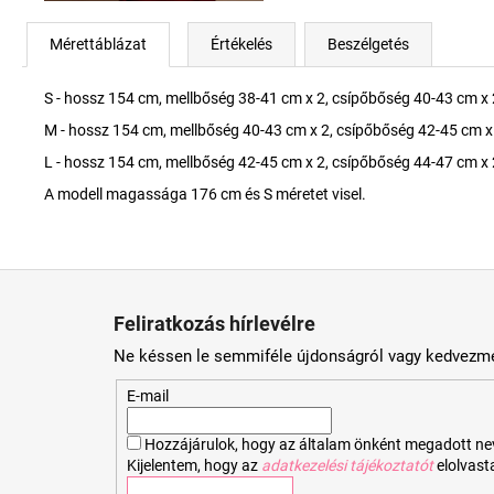
Mérettáblázat
Értékelés
Beszélgetés
S - hossz 154 cm, mellbőség 38-41 cm x 2, csípőbőség 40-43 cm x 
M - hossz 154 cm, mellbőség 40-43 cm x 2, csípőbőség 42-45 cm x
L - hossz 154 cm, mellbőség 42-45 cm x 2, csípőbőség 44-47 cm x 
A modell magassága 176 cm és S méretet visel.
L
á
Feliratkozás hírlevélre
b
Ne késsen le semmiféle újdonságról vagy kedvezmé
l
é
E-mail
c
Hozzájárulok, hogy az általam önként megadott nevem
Kijelentem, hogy az
adatkezelési tájékoztatót
elolvas