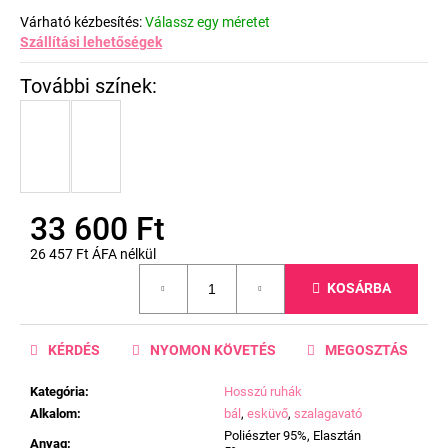
Várható kézbesítés:
Válassz egy méretet
Szállítási lehetőségek
33 600 Ft
26 457 Ft ÁFA nélkül
Egységár:
KOSÁRBA
KÉRDÉS
NYOMON KÖVETÉS
MEGOSZTÁS
Kategória
:
Hosszú ruhák
Alkalom
:
bál
,
esküvő
,
szalagavató
Poliészter 95%, Elasztán
Anyag
: