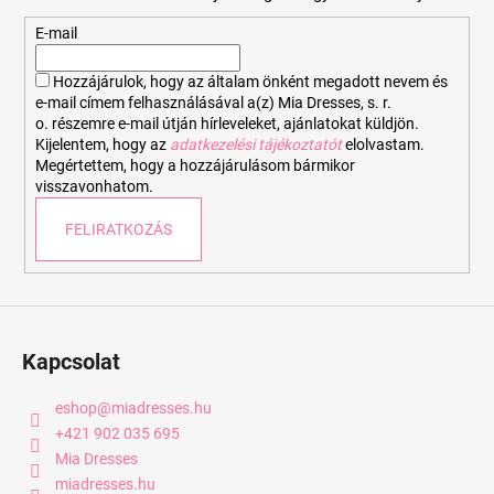
l
é
E-mail
c
Hozzájárulok, hogy az általam önként megadott nevem és
e-mail címem felhasználásával a(z) Mia Dresses, s. r.
o. részemre e-mail útján hírleveleket, ajánlatokat küldjön.
Kijelentem, hogy az
adatkezelési tájékoztatót
elolvastam.
Megértettem, hogy a hozzájárulásom bármikor
visszavonhatom.
FELIRATKOZÁS
Kapcsolat
eshop
@
miadresses.hu
+421 902 035 695
Mia Dresses
miadresses.hu