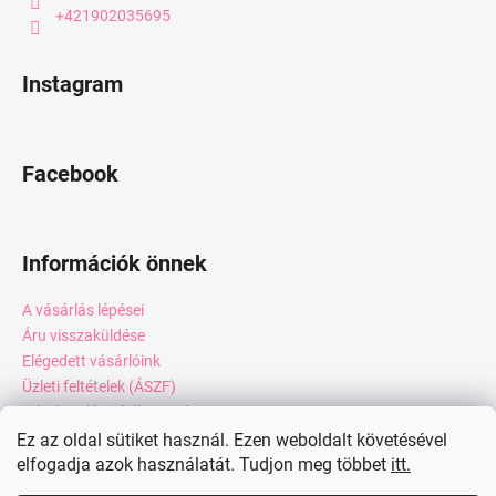
+421902035695
Instagram
Facebook
Információk önnek
A vásárlás lépései
Áru visszaküldése
Elégedett vásárlóink
Üzleti feltételek (ÁSZF)
Adatkezelési tájékoztató
Webáruház értékelése
Ez az oldal sütiket használ. Ezen weboldalt követésével
elfogadja azok használatát. Tudjon meg többet
itt.
Kapcsolat
Blog