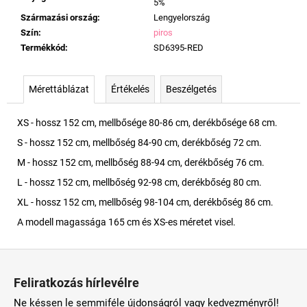
5%
Származási ország
:
Lengyelország
Szín
:
piros
Termékkód
:
SD6395-RED
Mérettáblázat
Értékelés
Beszélgetés
XS - hossz 152 cm, mellbősége 80-86 cm, derékbősége 68 cm.
S - hossz 152 cm, mellbőség 84-90 cm, derékbőség 72 cm.
M - hossz 152 cm, mellbőség 88-94 cm, derékbőség 76 cm.
L - hossz 152 cm, mellbőség 92-98 cm, derékbőség 80 cm.
XL - hossz 152 cm, mellbőség 98-104 cm, derékbőség 86 cm.
A modell magassága 165 cm és XS-es méretet visel.
L
á
Feliratkozás hírlevélre
b
Ne késsen le semmiféle újdonságról vagy kedvezményről!