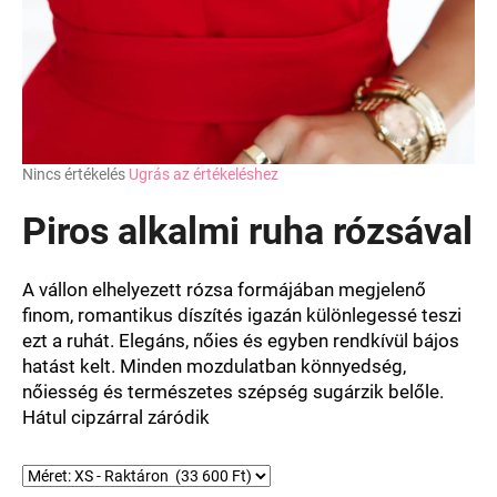
A
Nincs értékelés
Ugrás az értékeléshez
termék
átlagos
Piros alkalmi ruha rózsával
értékelése
5-
ből
A vállon elhelyezett rózsa formájában megjelenő
0,0
finom, romantikus díszítés igazán különlegessé teszi
csillag.
ezt a ruhát. Elegáns, nőies és egyben rendkívül bájos
hatást kelt. Minden mozdulatban könnyedség,
nőiesség és természetes szépség sugárzik belőle.
Hátul cipzárral záródik