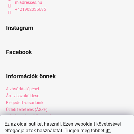
miadresses.hu
+421902035695
Instagram
Facebook
Információk önnek
A vásárlás lépései
Áru visszaküldése
Elégedett vásárlóink
Üzleti feltételek (ÁSZF)
Adatkezelési tájékoztató
Webáruház értékelése
Ez az oldal sütiket használ. Ezen weboldalt követésével
elfogadja azok használatát. Tudjon meg többet
itt.
Kapcsolat