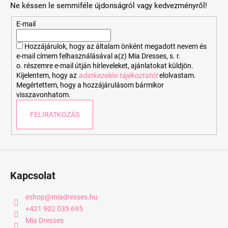
Ne késsen le semmiféle újdonságról vagy kedvezményről!
l
é
E-mail
c
Hozzájárulok, hogy az általam önként megadott nevem és
e-mail címem felhasználásával a(z) Mia Dresses, s. r.
o. részemre e-mail útján hírleveleket, ajánlatokat küldjön.
Kijelentem, hogy az
adatkezelési tájékoztatót
elolvastam.
Megértettem, hogy a hozzájárulásom bármikor
visszavonhatom.
FELIRATKOZÁS
Kapcsolat
eshop
@
miadresses.hu
+421 902 035 695
Mia Dresses