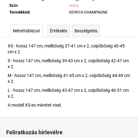
Szín
:
arany
Termékkód
:
SD9010-CHAMPAGNE
Mérettáblázat
Értékelés
Beszélgetés
XS - hossz 147 cm, mellbőség 37-41 cm x 2, csípőbőség 40-45
cm x 2.
S - hossz 147 cm, mellbőség 39-43 cm x 2, csípőbőség 42-47 cm
x 2.
M - hossz 147 cm, mellbőség 41-45 cm x 2, csípőbőség 44-49 cm
x 2.
L - hossz 147 cm, mellbőség 43-47 cm x 2, csípőbőség 46-51 cm
x 2.
A modell XS-es méretet visel.
L
á
Feliratkozás hírlevélre
b