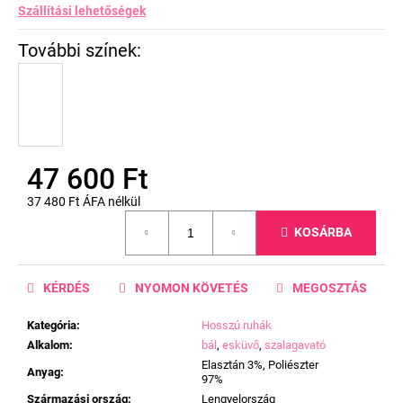
Szállítási lehetőségek
47 600 Ft
37 480 Ft ÁFA nélkül
Egységár:
KOSÁRBA
KÉRDÉS
NYOMON KÖVETÉS
MEGOSZTÁS
Kategória
:
Hosszú ruhák
Alkalom
:
bál
,
esküvő
,
szalagavató
Elasztán 3%, Poliészter
Anyag
:
97%
Származási ország
:
Lengyelország