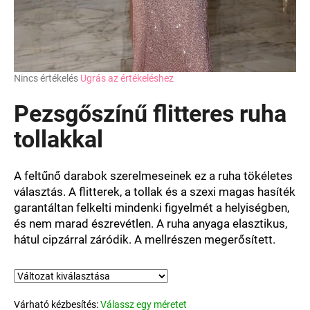
A
Nincs értékelés
Ugrás az értékeléshez
termék
átlagos
Pezsgőszínű flitteres ruha
értékelése
5-
tollakkal
ből
0,0
csillag.
A feltűnő darabok szerelmeseinek ez a ruha tökéletes
választás. A flitterek, a tollak és a szexi magas hasíték
garantáltan felkelti mindenki figyelmét a helyiségben,
és nem marad észrevétlen. A ruha anyaga elasztikus,
hátul cipzárral záródik. A mellrészen megerősített.
Várható kézbesítés:
Válassz egy méretet