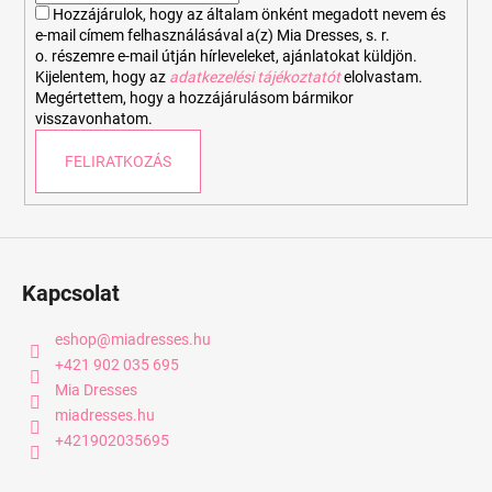
Hozzájárulok, hogy az általam önként megadott nevem és
e-mail címem felhasználásával a(z) Mia Dresses, s. r.
o. részemre e-mail útján hírleveleket, ajánlatokat küldjön.
Kijelentem, hogy az
adatkezelési tájékoztatót
elolvastam.
Megértettem, hogy a hozzájárulásom bármikor
visszavonhatom.
FELIRATKOZÁS
Kapcsolat
eshop
@
miadresses.hu
+421 902 035 695
Mia Dresses
miadresses.hu
+421902035695