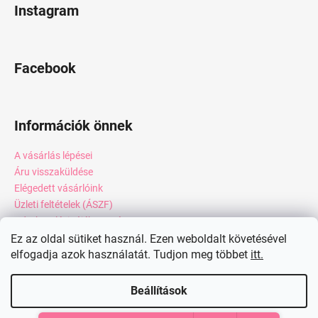
Instagram
Facebook
Információk önnek
A vásárlás lépései
Áru visszaküldése
Elégedett vásárlóink
Üzleti feltételek (ÁSZF)
Adatkezelési tájékoztató
Webáruház értékelése
Ez az oldal sütiket használ. Ezen weboldalt követésével
elfogadja azok használatát. Tudjon meg többet
itt.
Kapcsolat
Blog
Beállítások
Shoptet készítette