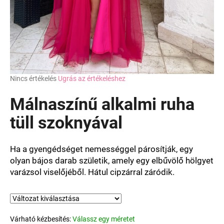
A
Nincs értékelés
Ugrás az értékeléshez
termék
átlagos
Málnaszínű alkalmi ruha
értékelése
5-
tüll szoknyával
ből
0,0
csillag.
Ha a gyengédséget nemességgel párosítják, egy
olyan bájos darab születik, amely egy elbűvölő hölgyet
varázsol viselőjéből. Hátul cipzárral záródik.
Várható kézbesítés:
Válassz egy méretet