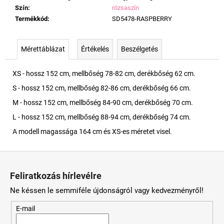
Szín
:
rózsaszín
Termékkód
:
SD5478-RASPBERRY
Mérettáblázat
Értékelés
Beszélgetés
XS - hossz 152 cm, mellbőség 78-82 cm, derékbőség 62 cm.
S - hossz 152 cm, mellbőség 82-86 cm, derékbőség 66 cm.
M - hossz 152 cm, mellbőség 84-90 cm, derékbőség 70 cm.
L - hossz 152 cm, mellbőség 88-94 cm, derékbőség 74 cm.
A modell magassága 164 cm és XS-es méretet visel.
L
á
Feliratkozás hírlevélre
b
Ne késsen le semmiféle újdonságról vagy kedvezményről!
l
é
E-mail
c