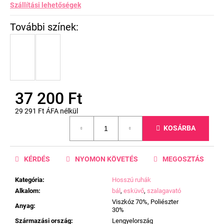
Szállítási lehetőségek
37 200 Ft
29 291 Ft ÁFA nélkül
Egységár:
KOSÁRBA
KÉRDÉS
NYOMON KÖVETÉS
MEGOSZTÁS
Kategória
:
Hosszú ruhák
Alkalom
:
bál
,
esküvő
,
szalagavató
Viszkóz 70%, Poliészter
Anyag
:
30%
Származási ország
:
Lengyelország