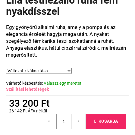
értékelése
5-
nyakdísszel
ből
0,0
csillag.
Egy gyönyörű alkalmi ruha, amely a pompa és az
elegancia érzését hagyja maga után. A nyakat
szegélyező fémkarika teszi szokatlanná a ruhát.
Anyaga elasztikus, hátul cipzárral záródik, mellrészén
megerősített.
Várható kézbesítés:
Válassz egy méretet
Szállítási lehetőségek
33 200 Ft
26 142 Ft ÁFA nélkül
Egységár:
KOSÁRBA