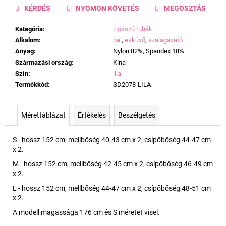
KÉRDÉS
NYOMON KÖVETÉS
MEGOSZTÁS
Kategória
:
Hosszú ruhák
Alkalom
:
bál
,
esküvő
,
szalagavató
Anyag
:
Nylon 82%, Spandex 18%
Származási ország
:
Kína
Szín
:
lila
Termékkód
:
SD2078-LILA
Mérettáblázat
Értékelés
Beszélgetés
S - hossz 152 cm, mellbőség 40-43 cm x 2, csípőbőség 44-47 cm
x 2.
M - hossz 152 cm, mellbőség 42-45 cm x 2, csípőbőség 46-49 cm
x 2.
L - hossz 152 cm, mellbőség 44-47 cm x 2, csípőbőség 48-51 cm
x 2.
A modell magassága 176 cm és S méretet visel.