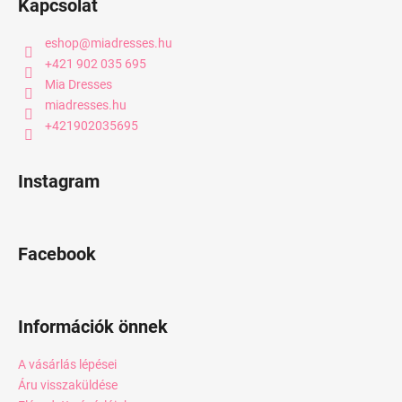
Kapcsolat
eshop
@
miadresses.hu
+421 902 035 695
Mia Dresses
miadresses.hu
+421902035695
Instagram
Facebook
Információk önnek
A vásárlás lépései
Áru visszaküldése