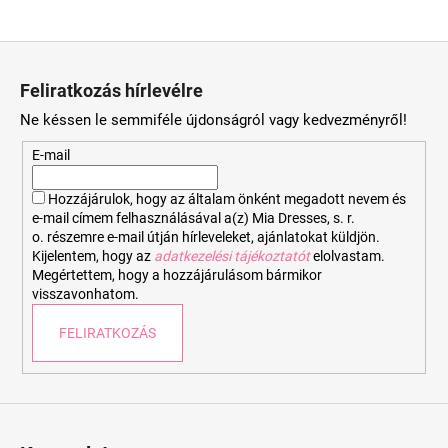
L
á
Feliratkozás hírlevélre
b
Ne késsen le semmiféle újdonságról vagy kedvezményről!
l
é
E-mail
c
Hozzájárulok, hogy az általam önként megadott nevem és
e-mail címem felhasználásával a(z) Mia Dresses, s. r.
o. részemre e-mail útján hírleveleket, ajánlatokat küldjön.
Kijelentem, hogy az
adatkezelési tájékoztatót
elolvastam.
Megértettem, hogy a hozzájárulásom bármikor
visszavonhatom.
FELIRATKOZÁS