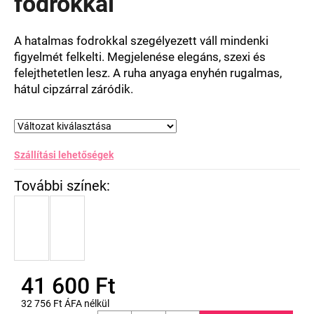
fodrokkal
ből
0,0
csillag.
A hatalmas fodrokkal szegélyezett váll mindenki
figyelmét felkelti. Megjelenése elegáns, szexi és
felejthetetlen lesz. A ruha anyaga enyhén rugalmas,
hátul cipzárral záródik.
Szállítási lehetőségek
41 600 Ft
32 756 Ft ÁFA nélkül