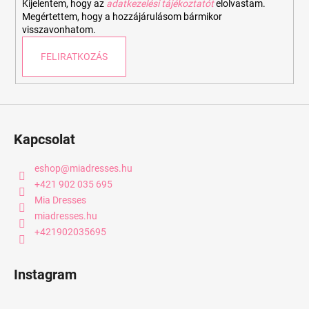
Kijelentem, hogy az
adatkezelési tájékoztatót
elolvastam.
Megértettem, hogy a hozzájárulásom bármikor
visszavonhatom.
FELIRATKOZÁS
Kapcsolat
eshop
@
miadresses.hu
+421 902 035 695
Mia Dresses
miadresses.hu
+421902035695
Instagram