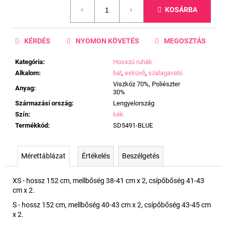
Egységár:
KOSÁRBA
KÉRDÉS
NYOMON KÖVETÉS
MEGOSZTÁS
Kategória
:
Hosszú ruhák
Alkalom
:
bál
,
esküvő
,
szalagavató
Viszkóz 70%, Poliészter
Anyag
:
30%
Származási ország
:
Lengyelország
Szín
:
kék
Termékkód
:
SD5491-BLUE
Mérettáblázat
Értékelés
Beszélgetés
XS - hossz 152 cm, mellbőség 38-41 cm x 2, csípőbőség 41-43
cm x 2.
S - hossz 152 cm, mellbőség 40-43 cm x 2, csípőbőség 43-45 cm
x 2.