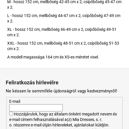
M - hossz 152 cm, mellbőség 42-45 cm x 2, csípőbőség 45-47 cm
x 2.
L - hossz 152 cm, mellbőség 44-47 cm x 2, csípőbőség 47-49 cm
x 2.
XL - hossz 152 cm, mellbőség 46-49 cm x 2, csípőbőség 49-51
cm x 2.
XXL - hossz 152 cm, mellbőség 48-51 cm x 2, csípőbőség 51-53
cm x 2.
A modell magassága 164 cm és XS-es méretet visel.
L
á
Feliratkozás hírlevélre
b
Ne késsen le semmiféle újdonságról vagy kedvezményről!
l
é
E-mail
c
Hozzájárulok, hogy az általam önként megadott nevem és
e-mail címem felhasználásával a(z) Mia Dresses, s. r.
o. részemre e-mail útján hírleveleket, ajánlatokat küldjön.