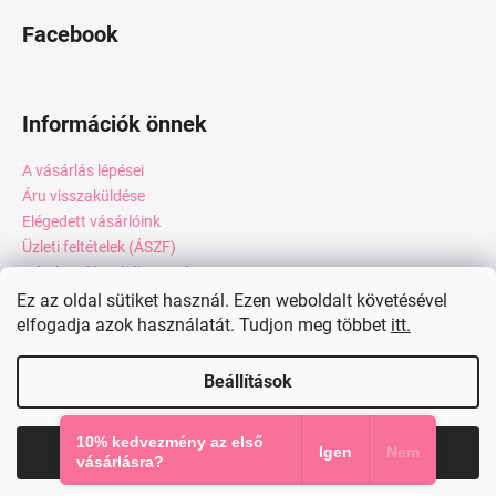
Facebook
Információk önnek
A vásárlás lépései
Áru visszaküldése
Elégedett vásárlóink
Üzleti feltételek (ÁSZF)
Adatkezelési tájékoztató
Webáruház értékelése
Ez az oldal sütiket használ. Ezen weboldalt követésével
elfogadja azok használatát. Tudjon meg többet
itt.
Kapcsolat
Blog
Beállítások
Shoptet készítette
10% kedvezmény az első
Elfogadom
Igen
Nem
Copyright 2026
miadresses.hu
. Minden jog fenntartva.
vásárlásra?