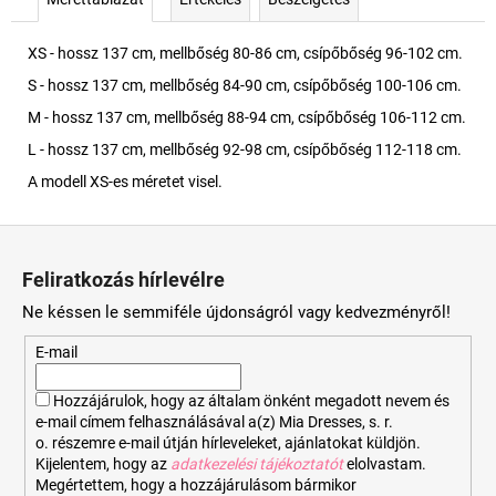
XS - hossz 137 cm, mellbőség 80-86 cm, csípőbőség 96-102 cm.
S - hossz 137 cm, mellbőség 84-90 cm, csípőbőség 100-106 cm.
M - hossz 137 cm, mellbőség 88-94 cm, csípőbőség 106-112 cm.
L - hossz 137 cm, mellbőség 92-98 cm, csípőbőség 112-118 cm.
A modell XS-es méretet visel.
L
á
Feliratkozás hírlevélre
b
Ne késsen le semmiféle újdonságról vagy kedvezményről!
l
é
E-mail
c
Hozzájárulok, hogy az általam önként megadott nevem és
e-mail címem felhasználásával a(z) Mia Dresses, s. r.
o. részemre e-mail útján hírleveleket, ajánlatokat küldjön.
Kijelentem, hogy az
adatkezelési tájékoztatót
elolvastam.
Megértettem, hogy a hozzájárulásom bármikor