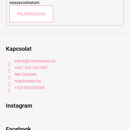
visszavonhatom.
FELIRATKOZÁS
Kapcsolat
eshop
@
miadresses.hu
+421 902 035 695
Mia Dresses
miadresses.hu
+421902035695
Instagram
Facebook