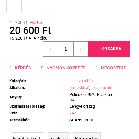
41 200 Ft
–50 %
20 600 Ft
16 220 Ft ÁFA nélkül
Egységár:
KOSÁRBA
KÉRDÉS
NYOMON KÖVETÉS
MEGOSZTÁS
Kategória
:
Hosszú ruhák
Alkalom
:
bál
,
esküvő
,
szalagavató
Poliészter 95%, Elasztán
Anyag
:
5%
Származási ország
:
Lengyelország
Szín
:
kék
Termékkód
:
SD4263-BLUE
Mérettáblázat
Értékelés
Beszélgetés