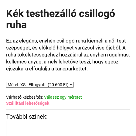
termék
átlagos
Kék testhezálló csillogó
értékelése
5-
ruha
ből
0,0
csillag.
Ez az elegáns, enyhén csillogó ruha kiemeli a női test
szépségét, és előkelő hölgyet varázsol viselőjéből. A
ruha tökéletességéhez hozzájárul az enyhén rugalmas,
kellemes anyag, amely lehetővé teszi, hogy egész
éjszakára elfoglalja a táncparkettet.
Várható kézbesítés:
Válassz egy méretet
Szállítási lehetőségek