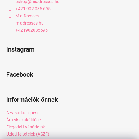
eshop
@
miadresses.hu
+421 902 035 695
Mia Dresses
miadresses.hu
+421902035695
Instagram
Facebook
Információk önnek
A vásárlás lépései
Áru visszaküldése
Elégedett vásárlóink
Üzleti feltételek (ÁSZF)