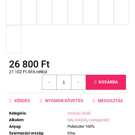
26 800 Ft
21 102 Ft ÁFA nélkül
Egységár:
KOSÁRBA
KÉRDÉS
NYOMON KÖVETÉS
MEGOSZTÁS
Kategória
:
Hosszú ruhák
Alkalom
:
bál
,
esküvő
,
szalagavató
Anyag
:
Poliészter 100%
Származási ország
:
Kína