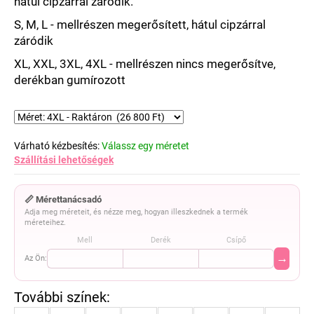
hátul cipzárral záródik.
S, M, L - mellrészen megerősített, hátul cipzárral
záródik
XL, XXL, 3XL, 4XL -
mellrészen nincs megerősítve
,
derékban gumírozott
Várható kézbesítés:
Válassz egy méretet
Szállítási lehetőségek
📏 Mérettanácsadó
Adja meg méreteit, és nézze meg, hogyan illeszkednek a termék
méreteihez.
Mell
Derék
Csípő
→
Az Ön: