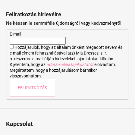
L
á
Feliratkozás hírlevélre
b
Ne késsen le semmiféle újdonságról vagy kedvezményről!
l
é
E-mail
c
Hozzájárulok, hogy az általam önként megadott nevem és
e-mail címem felhasználásával a(z) Mia Dresses, s. r.
o. részemre e-mail útján hírleveleket, ajánlatokat küldjön.
Kijelentem, hogy az
adatkezelési tájékoztatót
elolvastam.
Megértettem, hogy a hozzájárulásom bármikor
visszavonhatom.
FELIRATKOZÁS
Kapcsolat