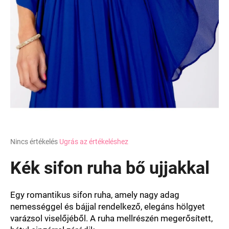
A
Nincs értékelés
Ugrás az értékeléshez
termék
átlagos
Kék sifon ruha bő ujjakkal
értékelése
5-
ből
Egy romantikus sifon ruha, amely nagy adag
0,0
nemességgel és bájjal rendelkező, elegáns hölgyet
csillag.
varázsol viselőjéből. A ruha mellrészén megerősített,