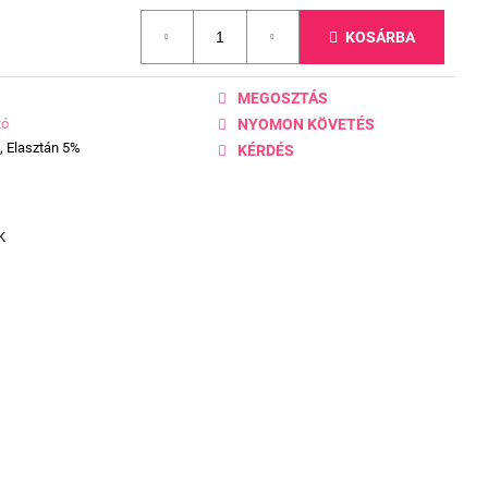
KOSÁRBA
MEGOSZTÁS
tó
NYOMON KÖVETÉS
, Elasztán 5%
KÉRDÉS
K