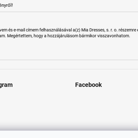
nyről!
 és e-mail címem felhasználásával a(z) Mia Dresses, s. r. o. részemre e-m
tam. Megértettem, hogy a hozzájárulásom bármikor visszavonhatom.
agram
Facebook