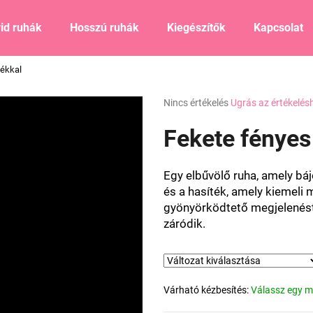
id ruhák
Hosszú ruhák
Kiegészítők
Kapcsolat
tékkal
Mit keres?
A
Nincs értékelés
Ugrás az értékelés
termék
átlagos
Fekete fényes
KERESÉS
értékelése
5-
ből
Egy elbűvölő ruha, amely báj
0,0
Ajánljuk
és a hasíték, amely kiemeli 
csillag.
gyönyörködtető megjelenést.
záródik.
Várható kézbesítés:
Válassz egy m