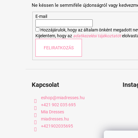
b
Ne késsen le semmiféle újdonságról vagy kedvezmé
l
é
E-mail
c
Hozzájárulok, hogy az általam önként megadott nevem
Kijelentem, hogy az
adatkezelési tájékoztatót
elolvas
FELIRATKOZÁS
Kapcsolat
Inst
eshop
@
miadresses.hu
+421 902 035 695
Mia Dresses
miadresses.hu
+421902035695