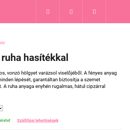
Keresés
Bejelentkezés
Kosár
hez
 ruha hasítékkal
os, vonzó hölgyet varázsol viselőjéből. A fényes anyag
minden lépését, garantáltan biztosítja a szemet
 A ruha anyaga enyhén rugalmas, hátul cipzárral
éretet
Szállítási lehetőségek