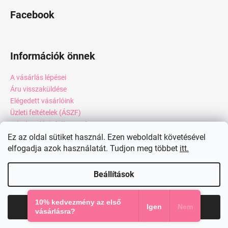
Facebook
Információk önnek
A vásárlás lépései
Áru visszaküldése
Elégedett vásárlóink
Üzleti feltételek (ÁSZF)
Adatkezelési tájékoztató
Webáruház értékelése
Ez az oldal sütiket használ. Ezen weboldalt követésével
elfogadja azok használatát. Tudjon meg többet
itt.
Kapcsolat
Blog
Beállítások
Shoptet készítette
10% kedvezmény az első
Elfogadom
Igen
Nem
Copyright 2026
miadresses.hu
. Minden jog fenntartva.
vásárlásra?