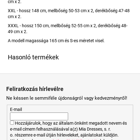
cm x 2.
XXL - hossz 148 cm, mellbőség 50-53 cm x 2, derékbőség 47-48
cm x 2.
XXXL - hossz 150 cm, mellbőség 52-55 cm x 2, derékbőség 48-
49 cm x 2.
A modell magassága 165 cm és S-es méretet visel.
L
á
Feliratkozás hírlevélre
b
Ne késsen le semmiféle újdonságról vagy kedvezményről!
l
é
E-mail
c
Hozzájárulok, hogy az általam önként megadott nevem és
e-mail címem felhasználásával a(z) Mia Dresses, s. r.
o. részemre e-mail útján hírleveleket, ajánlatokat küldjön.