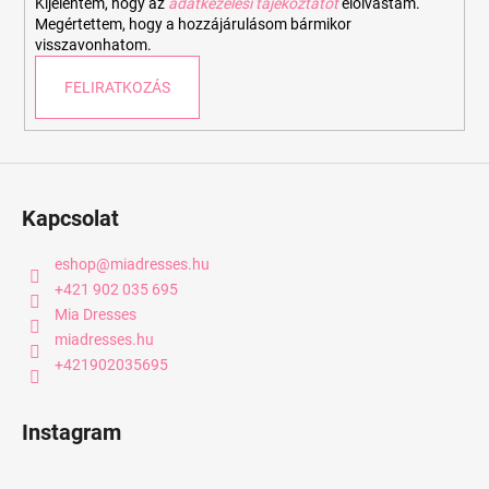
Kijelentem, hogy az
adatkezelési tájékoztatót
elolvastam.
Megértettem, hogy a hozzájárulásom bármikor
visszavonhatom.
FELIRATKOZÁS
Kapcsolat
eshop
@
miadresses.hu
+421 902 035 695
Mia Dresses
miadresses.hu
+421902035695
Instagram