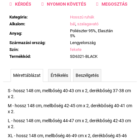
KÉRDÉS
NYOMON KÖVETÉS
MEGOSZTÁS
Kategória
:
Hosszú ruhák
Alkalom
:
bál
,
szalagavató
Poliészter 95%, Elasztán
Anyag
:
5%
Származási ország
:
Lengyelország
Szín
:
fekete
Termékkód
:
SD6321-BLACK
Mérettáblázat
Értékelés
Beszélgetés
S - hossz 148 cm, mellbőség 40-43 cm x 2, derékbőség 37-38 cm
x 2.
M - hossz 148 cm, mellbőség 42-45 cm x 2, derékbőség 40-41 cm
x 2.
L - hossz 148 cm, mellbőség 44-47 cm x 2, derékbőség 42-43 cm
x 2.
XL - hossz 148 cm, mellbőség 46-49 cm x 2, derékbőség 45-46