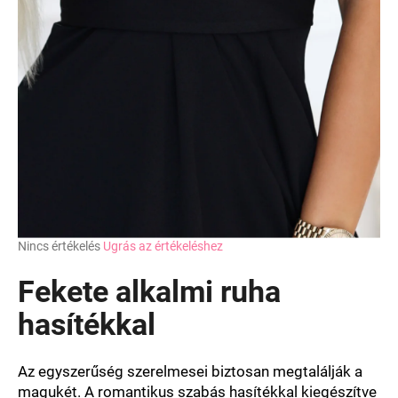
A
Nincs értékelés
Ugrás az értékeléshez
termék
átlagos
Fekete alkalmi ruha
értékelése
5-
hasítékkal
ből
0,0
csillag.
Az egyszerűség szerelmesei biztosan megtalálják a
magukét. A romantikus szabás hasítékkal kiegészítve