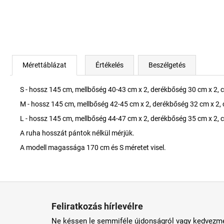
Mérettáblázat
Értékelés
Beszélgetés
S - hossz 145 cm, mellbőség 40-43 cm x 2, derékbőség 30 cm x 2, 
M - hossz 145 cm, mellbőség 42-45 cm x 2, derékbőség 32 cm x 2,
L - hossz 145 cm, mellbőség 44-47 cm x 2, derékbőség 35 cm x 2, 
A ruha hosszát pántok nélkül mérjük.
A modell magassága 170 cm és S méretet visel.
L
á
Feliratkozás hírlevélre
b
Ne késsen le semmiféle újdonságról vagy kedvezmé