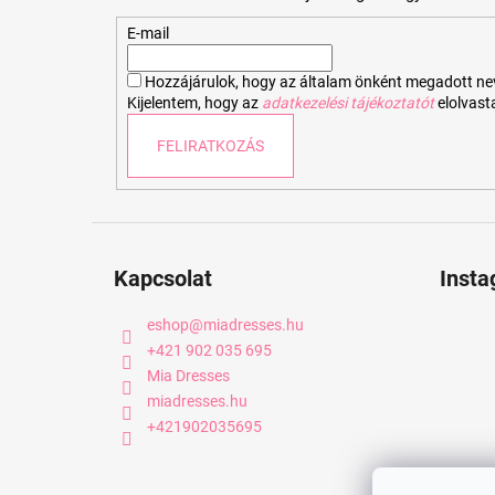
l
é
E-mail
c
Hozzájárulok, hogy az általam önként megadott nevem
Kijelentem, hogy az
adatkezelési tájékoztatót
elolvas
FELIRATKOZÁS
Kapcsolat
Inst
eshop
@
miadresses.hu
+421 902 035 695
Mia Dresses
miadresses.hu
+421902035695