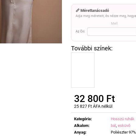
📏 Mérettanácsadó
Adja meg méreteit, és nézze meg, hogya
Mell
Az Ön:
32 800 Ft
25 827 Ft ÁFA nélkül
Egységár:
Kategória
:
Hosszú ruhák
Alkalom
:
bál
,
esküvő
Anyag
:
Poliészter 97