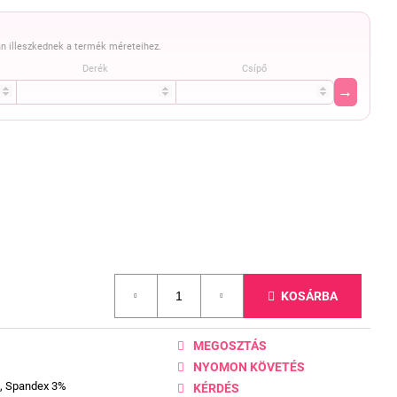
n illeszkednek a termék méreteihez.
Derék
Csípő
→
KOSÁRBA
MEGOSZTÁS
NYOMON KÖVETÉS
%, Spandex 3%
KÉRDÉS