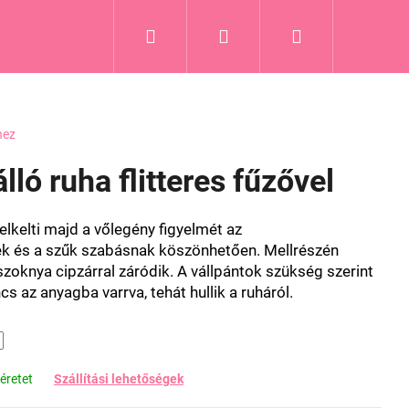
Keresés
Bejelentkezés
Kosár
Blog
hez
lló ruha flitteres fűzővel
elkelti majd a vőlegény figyelmét az
ek és a szűk szabásnak köszönhetően. Mellrészén
zoknya cipzárral záródik. A vállpántok szükség szerint
cs az anyagba varrva, tehát hullik a ruháról.
éretet
Szállítási lehetőségek