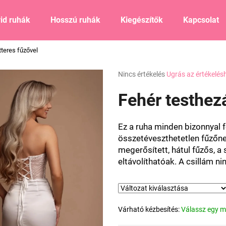
id ruhák
Hosszú ruhák
Kiegészítők
Kapcsolat
tteres fűzővel
Mit keres?
A
Nincs értékelés
Ugrás az értékelés
termék
átlagos
Fehér testhezá
KERESÉS
értékelése
5-
ből
Ez a ruha minden bizonnyal f
0,0
Ajánljuk
összetéveszthetetlen fűzőn
csillag.
megerősített, hátul fűzős, a
s
eltávolíthatóak.
A csillám nin
Várható kézbesítés:
Válassz egy m