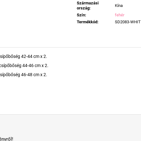
Származási
Kína
ország
:
Szín
:
fehér
Termékkód
:
SD2083-WHIT
csípőbőség 42-44 cm x 2.
 csípőbőség 44-46 cm x 2.
csípőbőség 46-48 cm x 2.
nyről!