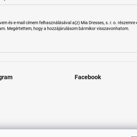
 és e-mail címem felhasználásával a(z) Mia Dresses, s. r. o. részemre e-m
tam. Megértettem, hogy a hozzájárulásom bármikor visszavonhatom.
agram
Facebook