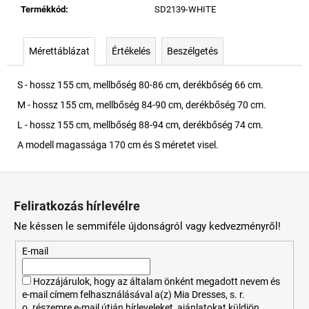
Termékkód
:
SD2139-WHITE
Mérettáblázat
Értékelés
Beszélgetés
S - hossz 155 cm, mellbőség 80-86 cm, derékbőség 66 cm.
M - hossz 155 cm, mellbőség 84-90 cm, derékbőség 70 cm.
L - hossz 155 cm, mellbőség 88-94 cm, derékbőség 74 cm.
A modell magassága 170 cm és S méretet visel.
L
á
Feliratkozás hírlevélre
b
Ne késsen le semmiféle újdonságról vagy kedvezményről!
l
é
E-mail
c
Hozzájárulok, hogy az általam önként megadott nevem és
e-mail címem felhasználásával a(z) Mia Dresses, s. r.
o. részemre e-mail útján hírleveleket, ajánlatokat küldjön.