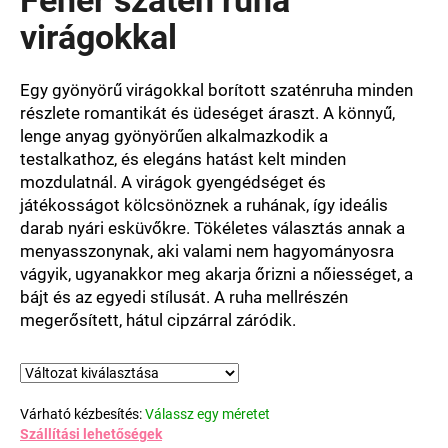
értékelése
5-
virágokkal
ből
0,0
csillag.
Egy gyönyörű virágokkal borított szaténruha minden
részlete romantikát és üdeséget áraszt. A könnyű,
lenge anyag gyönyörűen alkalmazkodik a
testalkathoz, és elegáns hatást kelt minden
mozdulatnál. A virágok gyengédséget és
játékosságot kölcsönöznek a ruhának, így ideális
darab nyári esküvőkre. Tökéletes választás annak a
menyasszonynak, aki valami nem hagyományosra
vágyik, ugyanakkor meg akarja őrizni a nőiességet, a
bájt és az egyedi stílusát. A ruha mellrészén
megerősített, hátul cipzárral záródik.
Várható kézbesítés:
Válassz egy méretet
Szállítási lehetőségek