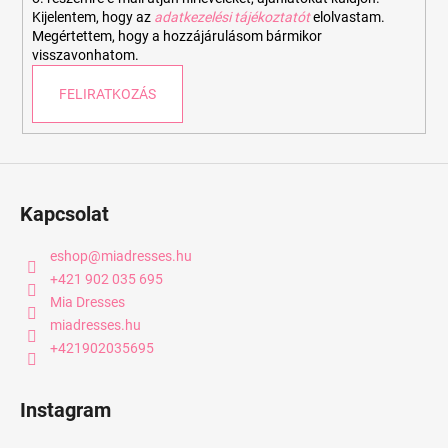
Kijelentem, hogy az
adatkezelési tájékoztatót
elolvastam.
Megértettem, hogy a hozzájárulásom bármikor
visszavonhatom.
FELIRATKOZÁS
Kapcsolat
eshop
@
miadresses.hu
+421 902 035 695
Mia Dresses
miadresses.hu
+421902035695
Instagram