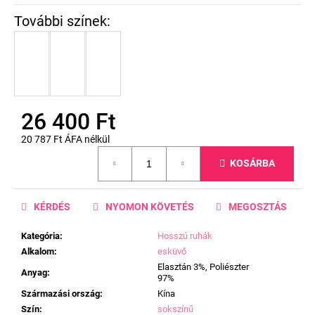
26 400 Ft
20 787 Ft ÁFA nélkül
Egységár:
KOSÁRBA
KÉRDÉS
NYOMON KÖVETÉS
MEGOSZTÁS
Kategória
:
Hosszú ruhák
Alkalom
:
esküvő
Elasztán 3%, Poliészter
Anyag
:
97%
Származási ország
:
Kína
Szín
:
sokszínű