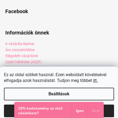
Facebook
Információk önnek
A vásárlás lépései
Áru visszaküldése
Elégedett vásárlóink
Üzleti feltételek (ÁSZF)
Adatkezelési tájékoztató
Webáruház értékelése
Ez az oldal sütiket használ. Ezen weboldalt követésével
elfogadja azok használatát. Tudjon meg többet
itt.
Kapcsolat
Blog
Beállítások
Shoptet készítette
10% kedvezmény az első
Elfogadom
Igen
Nem
Copyright 2026
miadresses.hu
. Minden jog fenntartva.
vásárlásra?