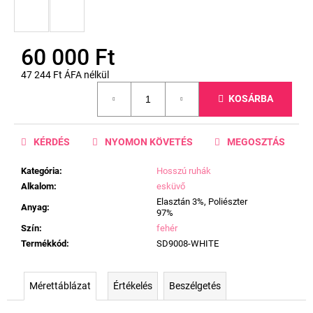
60 000 Ft
47 244 Ft ÁFA nélkül
Egységár:
KOSÁRBA
KÉRDÉS
NYOMON KÖVETÉS
MEGOSZTÁS
Kategória
:
Hosszú ruhák
Alkalom
:
esküvő
Elasztán 3%, Poliészter
Anyag
:
97%
Szín
:
fehér
Termékkód
:
SD9008-WHITE
Mérettáblázat
Értékelés
Beszélgetés