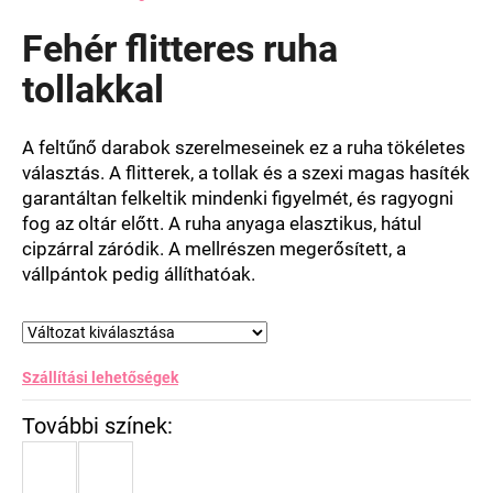
termék
átlagos
Fehér flitteres ruha
értékelése
5-
tollakkal
ből
0,0
csillag.
A feltűnő darabok szerelmeseinek ez a ruha tökéletes
választás. A flitterek, a tollak és a szexi magas hasíték
garantáltan felkeltik mindenki figyelmét, és ragyogni
fog az oltár előtt. A ruha anyaga elasztikus, hátul
cipzárral záródik. A mellrészen megerősített, a
vállpántok pedig állíthatóak.
Szállítási lehetőségek