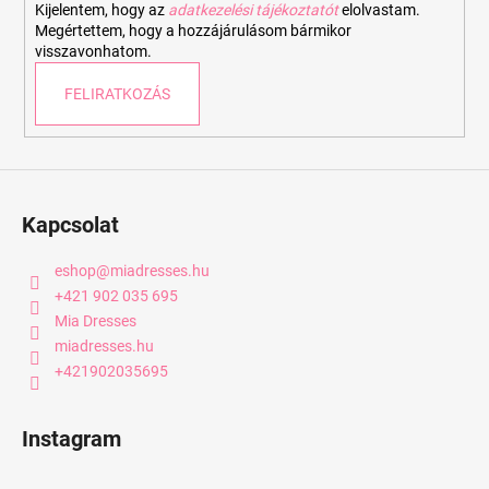
Kijelentem, hogy az
adatkezelési tájékoztatót
elolvastam.
Megértettem, hogy a hozzájárulásom bármikor
visszavonhatom.
FELIRATKOZÁS
Kapcsolat
eshop
@
miadresses.hu
+421 902 035 695
Mia Dresses
miadresses.hu
+421902035695
Instagram