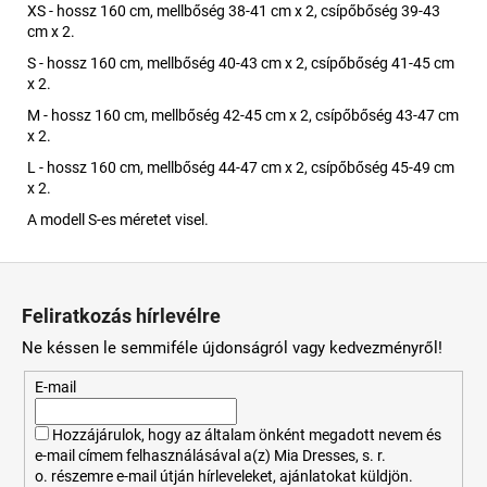
XS - hossz 160 cm, mellbőség 38-41 cm x 2, csípőbőség 39-43
cm x 2.
S - hossz 160 cm, mellbőség 40-43 cm x 2, csípőbőség 41-45 cm
x 2.
M - hossz 160 cm, mellbőség 42-45 cm x 2, csípőbőség 43-47 cm
x 2.
L - hossz 160 cm, mellbőség 44-47 cm x 2, csípőbőség 45-49 cm
x 2.
A modell S-es méretet visel.
L
á
Feliratkozás hírlevélre
b
Ne késsen le semmiféle újdonságról vagy kedvezményről!
l
é
E-mail
c
Hozzájárulok, hogy az általam önként megadott nevem és
e-mail címem felhasználásával a(z) Mia Dresses, s. r.
o. részemre e-mail útján hírleveleket, ajánlatokat küldjön.