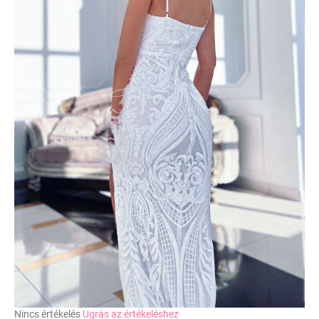
A
Nincs értékelés
Ugrás az értékeléshez