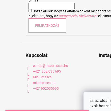
é
E-mail
c
Hozzájárulok, hogy az általam önként megadott nevem
Kijelentem, hogy az
adatkezelési tájékoztatót
elolvas
FELIRATKOZÁS
Kapcsolat
Inst
eshop
@
miadresses.hu
+421 902 035 695
Mia Dresses
miadresses.hu
+421902035695
Ez az oldal 
azok haszná