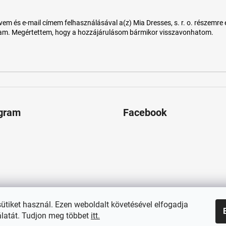
 és e-mail címem felhasználásával a(z) Mia Dresses, s. r. o. részemre e-m
tam. Megértettem, hogy a hozzájárulásom bármikor visszavonhatom.
agram
Facebook
sütiket használ. Ezen weboldalt követésével elfogadja
latát. Tudjon meg többet
itt.