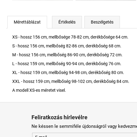
Mérettáblázat
Értékelés
Beszélgetés
XS - hossz 156 cm, mellbősége 78-82 cm, derékbősége 64 cm.
S - hossz 156 cm, mellbőség 82-86 cm, derékbőség 68 cm.
M - hossz 156 cm, mellbőség 86-90 cm, derékbőség 72 cm.
L - hossz 159 cm, mellbőség 90-94 cm, derékbőség 76 cm.
XL - hossz 159 cm, mellbőség 94-98 cm, derékbőség 80 cm.
XXL - hossz 159 cm, mellbőség 98-102 cm, derékbőség 84 cm.
A modell XS-es méretet visel.
L
á
Feliratkozás hírlevélre
b
Ne késsen le semmiféle újdonságról vagy kedvezmé
l