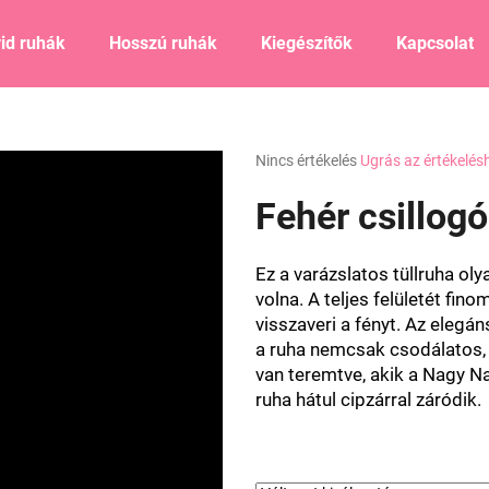
id ruhák
Hosszú ruhák
Kiegészítők
Kapcsolat
Mit keres?
A
Nincs értékelés
Ugrás az értékelés
termék
átlagos
Fehér csillogó
KERESÉS
értékelése
5-
ből
Ez a varázslatos tüllruha ol
0,0
Ajánljuk
volna. A teljes felületét fi
csillag.
visszaveri a fényt. Az elegán
a ruha nemcsak csodálatos,
van teremtve, akik a Nagy N
ruha hátul cipzárral záródik.