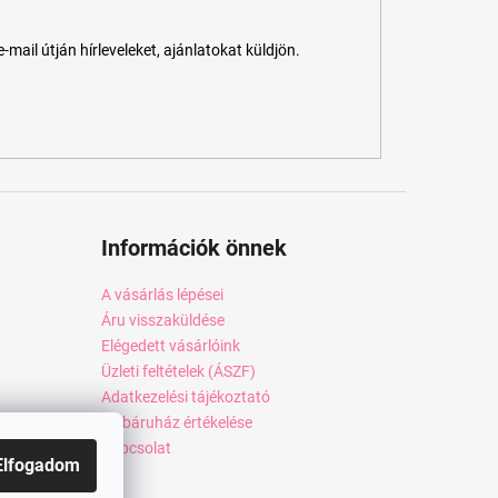
ail útján hírleveleket, ajánlatokat küldjön.
Információk önnek
A vásárlás lépései
Áru visszaküldése
Elégedett vásárlóink
Üzleti feltételek (ÁSZF)
Adatkezelési tájékoztató
Webáruház értékelése
Kapcsolat
Elfogadom