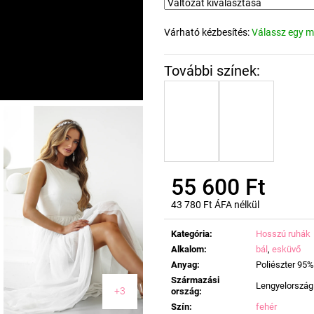
Várható kézbesítés:
Válassz egy m
55 600 Ft
43 780 Ft ÁFA nélkül
Egységár:
Kategória
:
Hosszú ruhák
Alkalom
:
bál
,
esküvő
Anyag
:
Poliészter 95%
Származási
Lengyelország
+3
ország
:
Szín
:
fehér