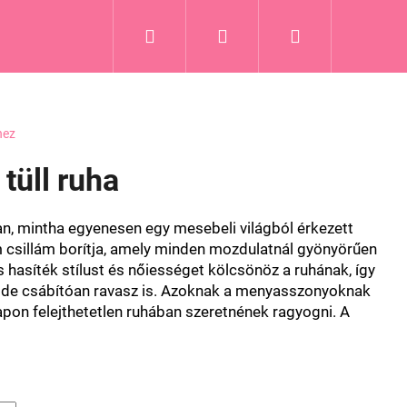
Keresés
Bejelentkezés
Kosár
hez
 tüll ruha
yan, mintha egyenesen egy mesebeli világból érkezett
nom csillám borítja, amely minden mozdulatnál gyönyörűen
s hasíték stílust és nőiességet kölcsönöz a ruhának, így
 de csábítóan ravasz is. Azoknak a menyasszonyoknak
apon felejthetetlen ruhában szeretnének ragyogni. A