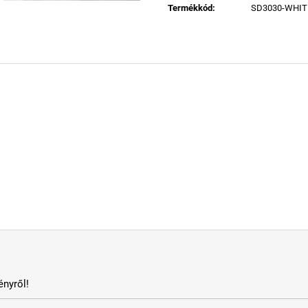
Termékkód
:
SD3030-WHIT
nyről!