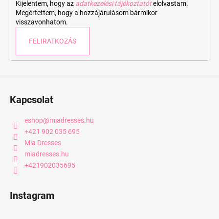
Kijelentem, hogy az
adatkezelési tájékoztatót
elolvastam.
Megértettem, hogy a hozzájárulásom bármikor
visszavonhatom.
FELIRATKOZÁS
Kapcsolat
eshop
@
miadresses.hu
+421 902 035 695
Mia Dresses
miadresses.hu
+421902035695
Instagram