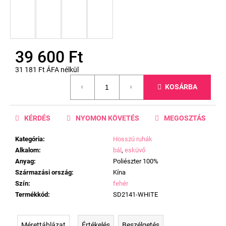
39 600 Ft
31 181 Ft ÁFA nélkül
Egységár:
KOSÁRBA
KÉRDÉS
NYOMON KÖVETÉS
MEGOSZTÁS
Kategória
:
Hosszú ruhák
Alkalom
:
bál
,
esküvő
Anyag
:
Poliészter 100%
Származási ország
:
Kína
Szín
:
fehér
Termékkód
:
SD2141-WHITE
Mérettáblázat
Értékelés
Beszélgetés