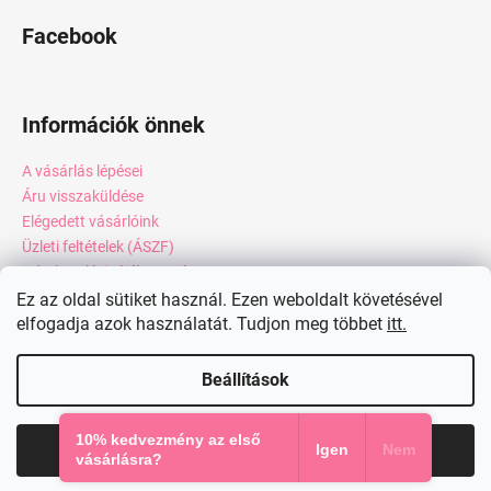
Facebook
Információk önnek
A vásárlás lépései
Áru visszaküldése
Elégedett vásárlóink
Üzleti feltételek (ÁSZF)
Adatkezelési tájékoztató
Webáruház értékelése
Ez az oldal sütiket használ. Ezen weboldalt követésével
elfogadja azok használatát. Tudjon meg többet
itt.
Kapcsolat
Blog
Beállítások
Shoptet készítette
10% kedvezmény az első
Elfogadom
Igen
Nem
Copyright 2026
miadresses.hu
. Minden jog fenntartva.
vásárlásra?