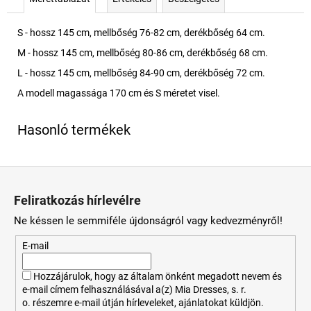
S - hossz 145 cm, mellbőség 76-82 cm, derékbőség 64 cm.
M - hossz 145 cm, mellbőség 80-86 cm, derékbőség 68 cm.
L - hossz 145 cm, mellbőség 84-90 cm, derékbőség 72 cm.
A modell magassága 170 cm és S méretet visel.
L
á
Feliratkozás hírlevélre
b
Ne késsen le semmiféle újdonságról vagy kedvezményről!
l
é
E-mail
c
Hozzájárulok, hogy az általam önként megadott nevem és
e-mail címem felhasználásával a(z) Mia Dresses, s. r.
o. részemre e-mail útján hírleveleket, ajánlatokat küldjön.