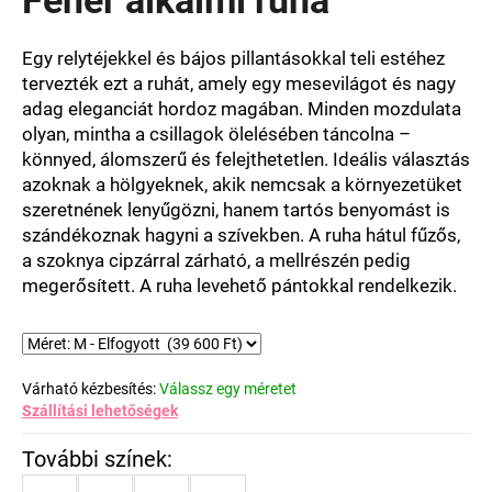
értékelése
5-
ből
Egy relytéjekkel és bájos pillantásokkal teli estéhez
0,0
tervezték ezt a ruhát, amely egy mesevilágot és nagy
csillag.
adag eleganciát hordoz magában. Minden mozdulata
olyan, mintha a csillagok ölelésében táncolna –
könnyed, álomszerű és felejthetetlen. Ideális választás
azoknak a hölgyeknek, akik nemcsak a környezetüket
szeretnének lenyűgözni, hanem tartós benyomást is
szándékoznak hagyni a szívekben. A ruha hátul fűzős,
a szoknya cipzárral zárható, a mellrészén pedig
megerősített. A ruha levehető pántokkal rendelkezik.
Várható kézbesítés:
Válassz egy méretet
Szállítási lehetőségek