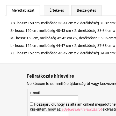
Mérettáblázat
Értékelés
Beszélgetés
XS - hossz 150 cm, mellbőség 38-41 cm x 2, derékbőség 31-32 cm 
S - hossz 150 cm, mellbőség 40-43 cm x 2, derékbőség 33-34 cm x 
M - hossz 150 cm, mellbőség 42-45 cm x 2, derékbőség 35-36 cm x
L - hossz 152 cm, mellbőség 44-47 cm x 2, derékbőség 37-38 cm x 
XL - hossz 152 cm, mellbőség 46-49 cm x 2, derékbőség 39-40 cm 
L
á
Feliratkozás hírlevélre
b
Ne késsen le semmiféle újdonságról vagy kedvezmé
l
é
E-mail
c
Hozzájárulok, hogy az általam önként megadott nevem
Kijelentem, hogy az
adatkezelési tájékoztatót
elolvas