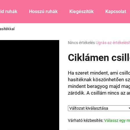
id ruhák
Hosszú ruhák
Kiegészítők
Kapcsolat
asítékkal
Mit keres?
A
Nincs értékelés
Ugrás az értékelés
termék
átlagos
Ciklámen csil
KERESÉS
értékelése
5-
ből
Ha szeret mindent, ami csil
0,0
Ajánljuk
hasítéknak köszönhetően sze
csillag.
mindent beragyog majd maga 
záródik. A csillám nincs az a
Várható kézbesítés:
Válassz egy m