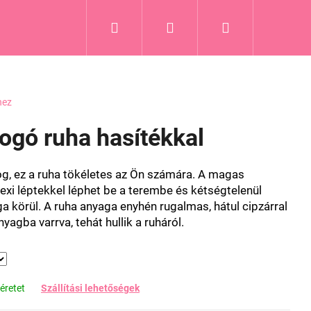
Keresés
Bejelentkezés
Kosár
hez
logó ruha hasítékkal
log, ez a ruha tökéletes az Ön számára. A magas
xi léptekkel léphet be a terembe és kétségtelenül
körül. A ruha anyaga enyhén rugalmas, hátul cipzárral
nyagba varrva, tehát hullik a ruháról.
éretet
Szállítási lehetőségek