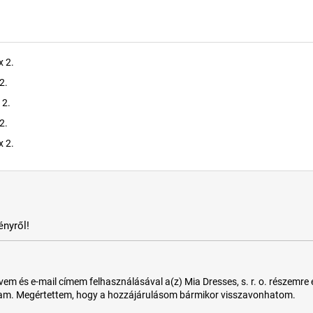
x 2.
2.
 2.
2.
x 2.
nyről!
 és e-mail címem felhasználásával a(z) Mia Dresses, s. r. o. részemre e-m
tam. Megértettem, hogy a hozzájárulásom bármikor visszavonhatom.