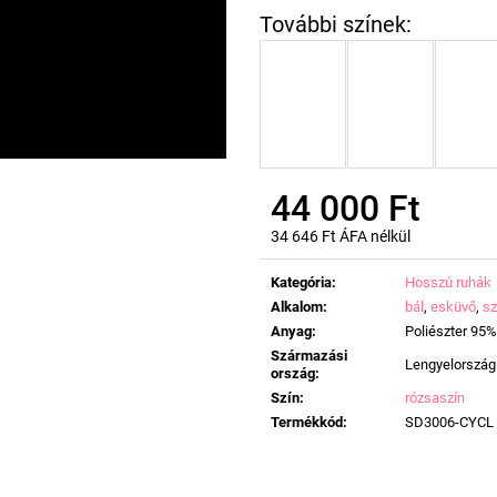
44 000 Ft
34 646 Ft ÁFA nélkül
Egységár:
Kategória
:
Hosszú ruhák
Alkalom
:
bál
,
esküvő
,
sz
Anyag
:
Poliészter 95%
Származási
Lengyelország
ország
:
Szín
:
rózsaszín
Termékkód
:
SD3006-CYCL