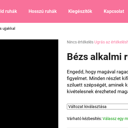
id ruhák
Hosszú ruhák
Kiegészítők
Kapcsolat
s ujjakkal
Mit keres?
A
Nincs értékelés
Ugrás az értékelés
termék
átlagos
Bézs alkalmi r
KERESÉS
értékelése
5-
ből
Engedd, hogy magával ragadjo
0,0
Ajánljuk
figyelmet. Minden részlet ki
csillag.
sziluett szépségét, aminek
kivételesnek érezheted magad
Várható kézbesítés:
Válassz egy m