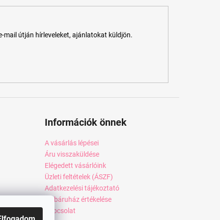
ail útján hírleveleket, ajánlatokat küldjön.
Információk önnek
A vásárlás lépései
Áru visszaküldése
Elégedett vásárlóink
Üzleti feltételek (ÁSZF)
Adatkezelési tájékoztató
Webáruház értékelése
Kapcsolat
Elfogadom