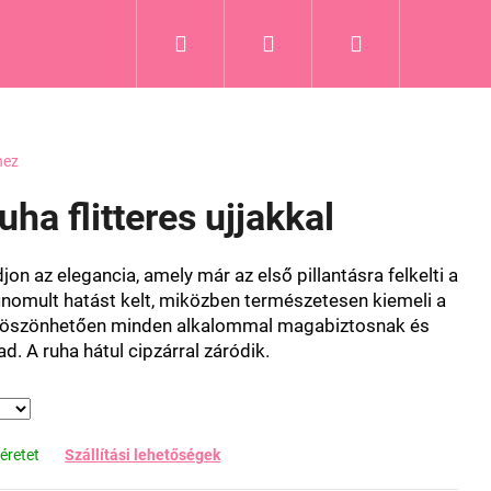
Keresés
Bejelentkezés
Kosár
hez
uha flitteres ujjakkal
n az elegancia, amely már az első pillantásra felkelti a
finomult hatást kelt, miközben természetesen kiemeli a
 köszönhetően minden alkalommal magabiztosnak és
. A ruha hátul cipzárral záródik.
éretet
Szállítási lehetőségek