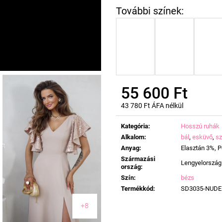
55 600 Ft
43 780 Ft ÁFA nélkül
Egységár:
Kategória
:
Hosszú ruhák
Alkalom
:
bál
,
esküvő
,
sz
Anyag
:
Elasztán 3%, P
Származási
Lengyelország
ország
:
Szín
:
bézs
Termékkód
:
SD3035-NUDE
+8