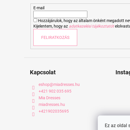
l
é
E-mail
c
Hozzájárulok, hogy az általam önként megadott nevem
Kijelentem, hogy az
adatkezelési tájékoztatót
elolvas
FELIRATKOZÁS
Kapcsolat
Inst
eshop
@
miadresses.hu
+421 902 035 695
Mia Dresses
miadresses.hu
+421902035695
Ez az oldal 