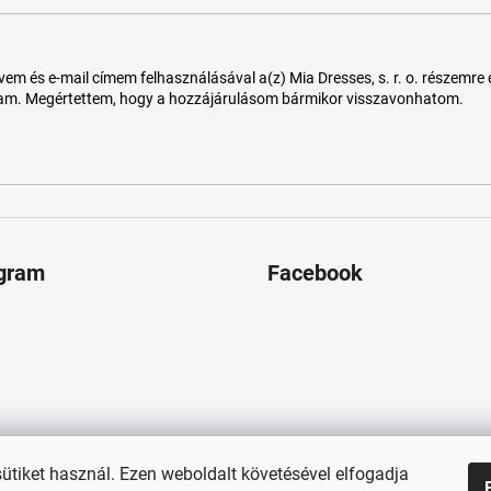
 és e-mail címem felhasználásával a(z) Mia Dresses, s. r. o. részemre e-m
tam. Megértettem, hogy a hozzájárulásom bármikor visszavonhatom.
agram
Facebook
sütiket használ. Ezen weboldalt követésével elfogadja