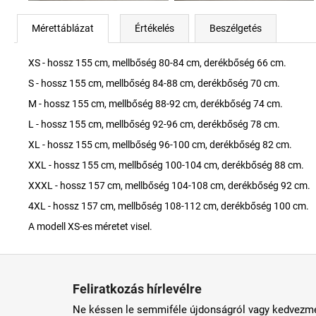
Mérettáblázat
Értékelés
Beszélgetés
XS - hossz 155 cm, mellbőség 80-84 cm, derékbőség 66 cm.
S - hossz 155 cm, mellbőség 84-88 cm, derékbőség 70 cm.
M - hossz 155 cm, mellbőség 88-92 cm, derékbőség 74 cm.
L - hossz 155 cm, mellbőség 92-96 cm, derékbőség 78 cm.
XL - hossz 155 cm, mellbőség 96-100 cm, derékbőség 82 cm.
XXL - hossz 155 cm, mellbőség 100-104 cm, derékbőség 88 cm.
XXXL - hossz 157 cm, mellbőség 104-108 cm, derékbőség 92 cm.
4XL - hossz 157 cm, mellbőség 108-112 cm, derékbőség 100 cm.
A modell XS-es méretet visel.
L
á
Feliratkozás hírlevélre
b
Ne késsen le semmiféle újdonságról vagy kedvezmé