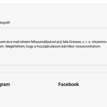
nyről!
 és e-mail címem felhasználásával a(z) Mia Dresses, s. r. o. részemre e-m
tam. Megértettem, hogy a hozzájárulásom bármikor visszavonhatom.
agram
Facebook