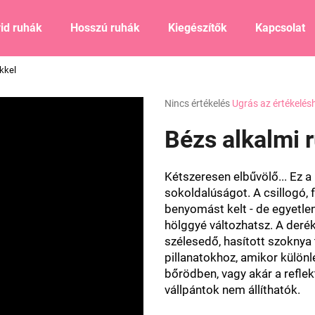
id ruhák
Hosszú ruhák
Kiegészítők
Kapcsolat
ekkel
Mit keres?
A
Nincs értékelés
Ugrás az értékelés
termék
átlagos
Bézs alkalmi r
KERESÉS
értékelése
5-
ből
Kétszeresen elbűvölő... Ez 
0,0
Ajánljuk
sokoldalúságot. A csillogó, fl
csillag.
benyomást kelt - de egyetlen
hölggyé változhatsz. A deré
szélesedő, hasított szoknya 
pillanatokhoz, amikor külön
bőrödben, vagy akár a reflekt
vállpántok nem állíthatók.