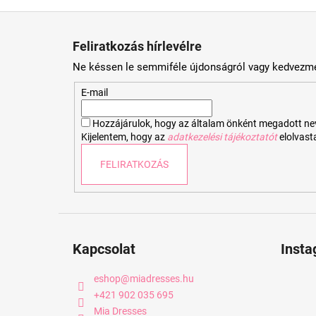
L
á
Feliratkozás hírlevélre
b
Ne késsen le semmiféle újdonságról vagy kedvezmé
l
é
E-mail
c
Hozzájárulok, hogy az általam önként megadott nevem
Kijelentem, hogy az
adatkezelési tájékoztatót
elolvas
FELIRATKOZÁS
Kapcsolat
Inst
eshop
@
miadresses.hu
+421 902 035 695
Mia Dresses