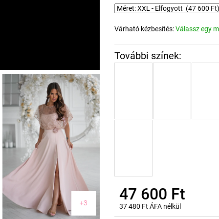
Várható kézbesítés:
Válassz egy m
47 600 Ft
+3
37 480 Ft ÁFA nélkül
Egységár: