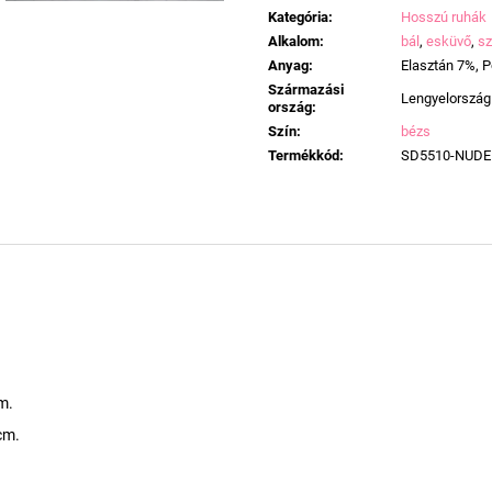
Kategória
:
Hosszú ruhák
Alkalom
:
bál
,
esküvő
,
sz
Anyag
:
Elasztán 7%, P
Származási
Lengyelország
ország
:
Szín
:
bézs
Termékkód
:
SD5510-NUDE
m.
cm.