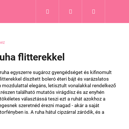
Keresés
Bejelentkezés
Kosár
hez
uha flitterekkel
a ruha egyszerre sugároz gyengédséget és kifinomult
itterekkel díszített boleró éteri bájt és varázslatos
 mozdulattal elegáns, letisztult vonalakkal rendelkező
krészen található mutatós virágdísz és az enyhén
tökéletes választássá teszi ezt a ruhát azokhoz a
legesnek szeretnéd érezni magad - akár a saját
orfényben is. A ruha hátul cipzárral záródik, és a